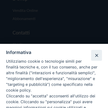
Vendita Online
Abbonamenti
Contatti
Chi Siamo
Informativa
Redazione
Scrivici
Utilizziamo cookie o tecnologie simili per
finalità tecniche e, con il tuo consenso, anche per
altre finalità ("interazioni e funzionalità semplici",
"miglioramento dell'esperienza", "misurazione" e
"targeting e pubblicità") come specificato nella
cookie policy.
Copyright © 2019 - Tutti i diritti riservati - Vit
Cliccando su "accetta" acconsenti all'utilizzo dei
Trentina Editrice
cookie. Cliccando su "personalizza" puoi avere
maggiori informazioni sui cookie utilizzati e