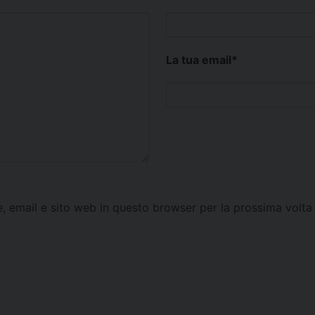
La tua email
*
e, email e sito web in questo browser per la prossima vol