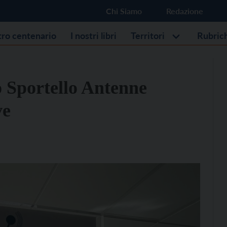
Chi Siamo
Redazione
stro centenario
I nostri libri
Territori
Rubric
o Sportello Antenne
ve