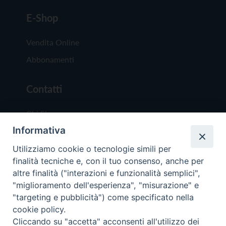
E-Shop
Vendita Online
Abbonamenti
Contatti
Chi Siamo
Informativa
Redazione
Scrivici
Utilizziamo cookie o tecnologie simili per
finalità tecniche e, con il tuo consenso, anche per
altre finalità ("interazioni e funzionalità semplici",
"miglioramento dell'esperienza", "misurazione" e
"targeting e pubblicità") come specificato nella
cookie policy.
Copyright © 2019 - Tutti i diritti riservati - Vit
Cliccando su "accetta" acconsenti all'utilizzo dei