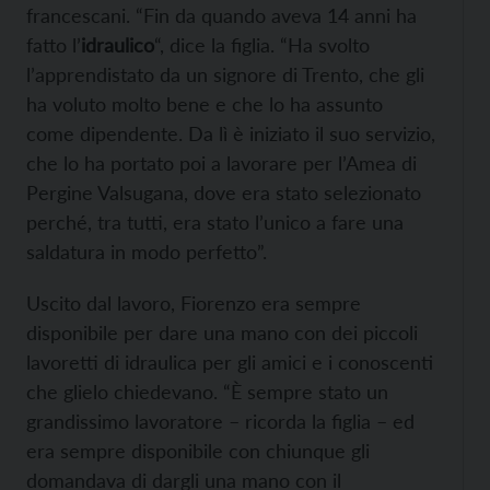
francescani. “Fin da quando aveva 14 anni ha
fatto l’
idraulico
“, dice la figlia. “Ha svolto
l’apprendistato da un signore di Trento, che gli
ha voluto molto bene e che lo ha assunto
come dipendente. Da lì è iniziato il suo servizio,
che lo ha portato poi a lavorare per l’Amea di
Pergine Valsugana, dove era stato selezionato
perché, tra tutti, era stato l’unico a fare una
saldatura in modo perfetto”.
Uscito dal lavoro, Fiorenzo era sempre
disponibile per dare una mano con dei piccoli
lavoretti di idraulica per gli amici e i conoscenti
che glielo chiedevano. “È sempre stato un
grandissimo lavoratore – ricorda la figlia – ed
era sempre disponibile con chiunque gli
domandava di dargli una mano con il