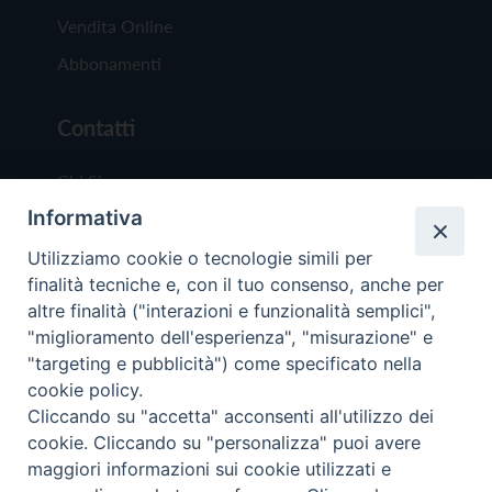
Vendita Online
Abbonamenti
Contatti
Chi Siamo
Informativa
Redazione
Scrivici
Utilizziamo cookie o tecnologie simili per
finalità tecniche e, con il tuo consenso, anche per
altre finalità ("interazioni e funzionalità semplici",
"miglioramento dell'esperienza", "misurazione" e
"targeting e pubblicità") come specificato nella
cookie policy.
Copyright © 2019 - Tutti i diritti riservati - Vit
Cliccando su "accetta" acconsenti all'utilizzo dei
Trentina Editrice
cookie. Cliccando su "personalizza" puoi avere
maggiori informazioni sui cookie utilizzati e
Privacy Policy