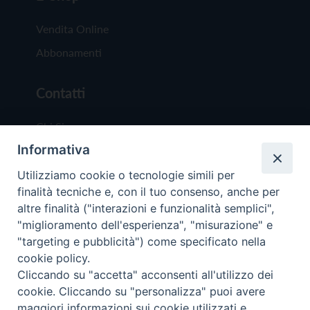
Vendita Online
Abbonamenti
Contatti
Chi Siamo
Informativa
Redazione
Scrivici
Utilizziamo cookie o tecnologie simili per
finalità tecniche e, con il tuo consenso, anche per
altre finalità ("interazioni e funzionalità semplici",
"miglioramento dell'esperienza", "misurazione" e
"targeting e pubblicità") come specificato nella
cookie policy.
Copyright © 2019 - Tutti i diritti riservati - Vit
Cliccando su "accetta" acconsenti all'utilizzo dei
Trentina Editrice
cookie. Cliccando su "personalizza" puoi avere
maggiori informazioni sui cookie utilizzati e