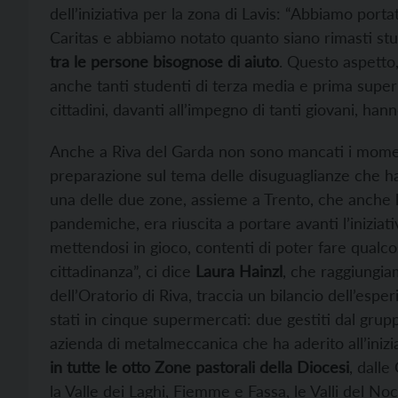
dell’iniziativa per la zona di Lavis: “Abbiamo portat
Caritas e abbiamo notato quanto siano rimasti stu
tra le persone bisognose di aiuto
. Questo aspetto, 
anche tanti studenti di terza media e prima superior
cittadini, davanti all’impegno di tanti giovani, ha
Anche a Riva del Garda non sono mancati i momen
preparazione sul tema delle disuguaglianze che ha 
una delle due zone, assieme a Trento, che anche l
pandemiche, era riuscita a portare avanti l’iniziat
mettendosi in gioco, contenti di poter fare qualc
cittadinanza”, ci dice
Laura Hainzl
, che raggiungia
dell’Oratorio di Riva, traccia un bilancio dell’esper
stati in cinque supermercati: due gestiti dal grupp
azienda di metalmeccanica che ha aderito all’inizi
in tutte le otto Zone pastorali della Diocesi
, dalle
la Valle dei Laghi, Fiemme e Fassa, le Valli del No