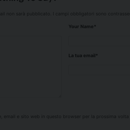
mail non sarà pubblicato.
I campi obbligatori sono contrass
Your Name
*
La tua email
*
e, email e sito web in questo browser per la prossima vol