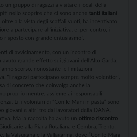
o un gruppo di ragazzi a visitare i locali della
piti nello scoprire che ci sono anche
tanti italiani
oltre alla vista degli scaffali vuoti, ha incentivato
e a partecipare all’iniziativa, e, per contro, i
nno risposto con grande entusiasmo”.
ti di avvicinamento, con un incontro di
avuto grande effetto sui giovani dell’Alto Garda,
’anno scorso, nonostante le limitazioni
iva. “I ragazzi partecipano sempre molto volentieri,
osa di concreto che coinvolga anche la
mo proprio mentre, assieme ai responsabili
ienza. Lì, i volontari di “Con le Mani in pasta” sono
o giovani e altri tre dai lavoratori della DANA,
ativa. Ma la raccolta ha avuto un
ottimo riscontro
 Giudicarie alla Piana Rotaliana e Cembra, Trento,
ce, la Valsugana e la Vallagarina, dove “Con le Mani