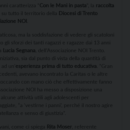
nni caratterizza “
Con le Mani in pasta
”, la
raccolta
u tutto il territorio della
Diocesi di Trento
iazione NOI
.
ticosa, ma la soddisfazione di vedere gli scatoloni
to gli sforzi dei tanti ragazzi e ragazze dai 13 anni
ta
Lucia Segnana
, dell’Associazione NOI Trento.
ziativa, sia dal punto di vista della quantità di
, ad un’
esperienza prima di tutto educativa
. “Gran
cedenti, avevano incontrato la Caritas o le altre
ri, toccando con mano ciò che effettivamente fanno
’associazione NOI ha messo a disposizione una
alcune attività utili agli adolescenti per
giate, “a ‘vestirne i panni’, perché il nostro agire
atellanza e senso di giustizia“.
vani, come ci spiega
Rita Moser
, referente