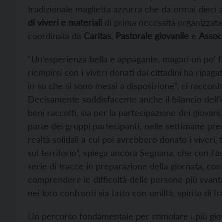
tradizionale maglietta azzurra che da ormai dieci a
di viveri e materiali
di prima necessità organizzata s
coordinata da
Caritas
,
Pastorale giovanile
e
Assoc
“Un’esperienza bella e appagante, magari un po’ fa
riempirsi con i viveri donati dai cittadini ha ripaga
in su che si sono messi a disposizione”, ci raccon
Decisamente soddisfacente anche il bilancio dell’ini
beni raccolti, sia per la partecipazione dei giovani
parte dei gruppi partecipanti, nelle settimane pre
realtà solidali a cui poi avrebbero donato i vive
sul territorio”, spiega ancora Segnana, che con l
serie di tracce in preparazione della giornata, con 
comprendere le difficoltà delle persone più svantag
nei loro confronti sia fatto con umiltà, spirito di fr
Un percorso fondamentale per stimolare i più gio