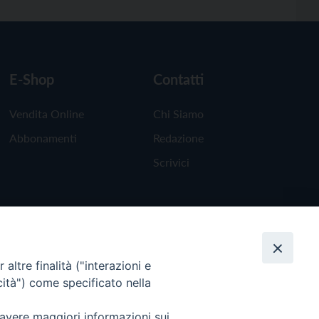
E-Shop
Contatti
Vendita Online
Chi Siamo
Abbonamenti
Redazione
Scrivici
altre finalità ("interazioni e
cità") come specificato nella
 avere maggiori informazioni sui