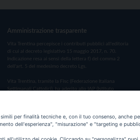
Amministrazione trasparente
Vita Trentina percepisce i contributi pubblici all'editoria
di cui al decreto legislativo 15 maggio 2017, n. 70.
Indicazione resa ai sensi della lettera f) del comma 2
dell'art. 5 del medesimo decreto Lgs.
Vita Trentina, tramite la Fisc (Federazione Italiana
Settimanali Cattolici), ha aderito allo IAP (Istituto
dell'Autodisciplina Pubblicitaria) accettando il Codice di
Autodisciplina della Comunicazione Commerciale
imili per finalità tecniche e, con il tuo consenso, anche per 
Privacy Policy
Cookie Policy
amento dell'esperienza", "misurazione" e "targeting e pubbli
i all'utilizzo dei cookie. Cliccando su "personalizza" puoi