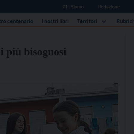
Chi Siamo
Redazione
stro centenario
I nostri libri
Territori
Rubric
i più bisognosi