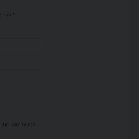
egnati
*
ta che commento.