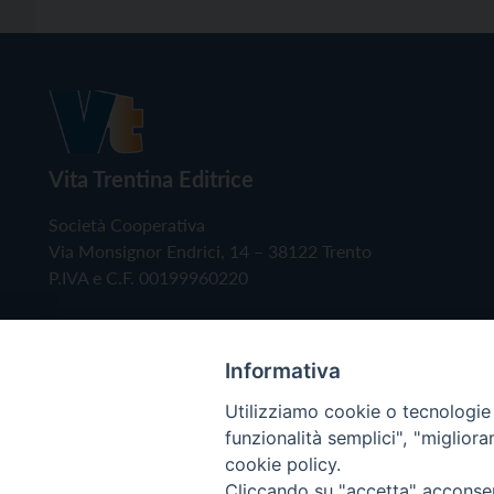
Vita Trentina Editrice
Società Cooperativa
Via Monsignor Endrici, 14 – 38122 Trento
P.IVA e C.F. 00199960220
Informativa
Utilizziamo cookie o tecnologie s
funzionalità semplici", "miglior
cookie policy.
Cliccando su "accetta" acconsent