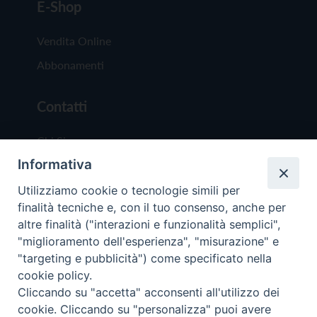
E-Shop
Vendita Online
Abbonamenti
Contatti
Chi Siamo
Informativa
Redazione
Scrivici
Utilizziamo cookie o tecnologie simili per
finalità tecniche e, con il tuo consenso, anche per
altre finalità ("interazioni e funzionalità semplici",
"miglioramento dell'esperienza", "misurazione" e
"targeting e pubblicità") come specificato nella
cookie policy.
Copyright © 2019 - Tutti i diritti riservati - Vit
Cliccando su "accetta" acconsenti all'utilizzo dei
Trentina Editrice
cookie. Cliccando su "personalizza" puoi avere