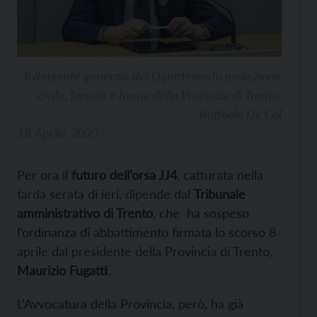
Il dirigente generale del Dipartimento protezione
civile, foreste e fauna della Provincia di Trento,
Raffaele De Col
18 Aprile 2023
Per ora il
futuro dell’orsa JJ4
, catturata nella
tarda serata di ieri, dipende dal
Tribunale
amministrativo di Trento
, che ha sospeso
l’ordinanza di abbattimento firmata lo scorso 8
aprile dal presidente della Provincia di Trento,
Maurizio Fugatti
.
L’Avvocatura della Provincia, però, ha già