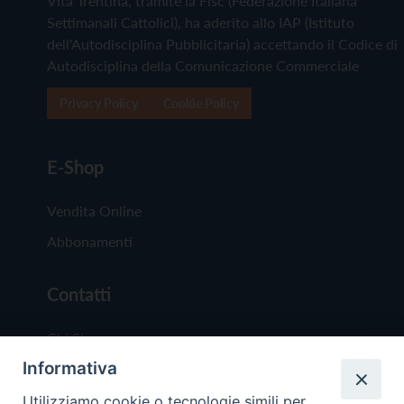
Vita Trentina, tramite la Fisc (Federazione Italiana
Settimanali Cattolici), ha aderito allo IAP (Istituto
dell'Autodisciplina Pubblicitaria) accettando il Codice di
Autodisciplina della Comunicazione Commerciale
Privacy Policy
Cookie Policy
E-Shop
Vendita Online
Abbonamenti
Contatti
Chi Siamo
Informativa
Redazione
Scrivici
Utilizziamo cookie o tecnologie simili per