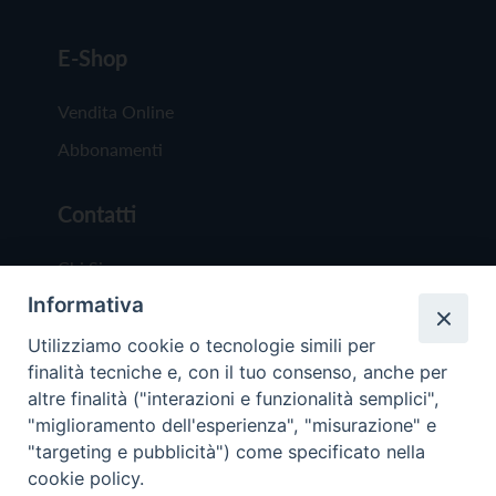
E-Shop
Vendita Online
Abbonamenti
Contatti
Chi Siamo
Informativa
Redazione
Scrivici
Utilizziamo cookie o tecnologie simili per
finalità tecniche e, con il tuo consenso, anche per
altre finalità ("interazioni e funzionalità semplici",
"miglioramento dell'esperienza", "misurazione" e
"targeting e pubblicità") come specificato nella
cookie policy.
Copyright © 2019 - Tutti i diritti riservati - Vit