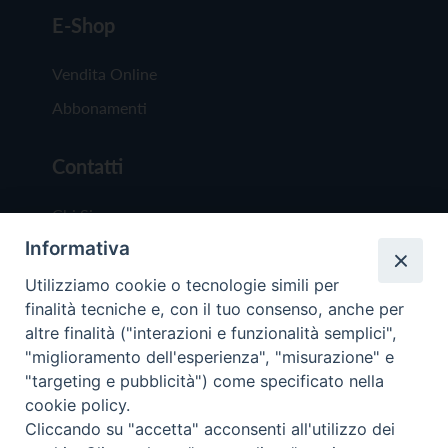
E-Shop
Vendita Online
Abbonamenti
Contatti
Chi Siamo
Informativa
Redazione
Scrivici
Utilizziamo cookie o tecnologie simili per
finalità tecniche e, con il tuo consenso, anche per
altre finalità ("interazioni e funzionalità semplici",
"miglioramento dell'esperienza", "misurazione" e
"targeting e pubblicità") come specificato nella
cookie policy.
Copyright © 2019 - Tutti i diritti riservati - Vit
Cliccando su "accetta" acconsenti all'utilizzo dei
Trentina Editrice