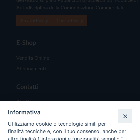
Autodisciplina della Comunicazione Commerciale
Privacy Policy
Cookie Policy
E-Shop
Vendita Online
Abbonamenti
Contatti
Chi Siamo
Informativa
Redazione
Scrivici
Utilizziamo cookie o tecnologie simili per
finalità tecniche e, con il tuo consenso, anche per
altre finalità ("interazioni e funzionalità semplici",