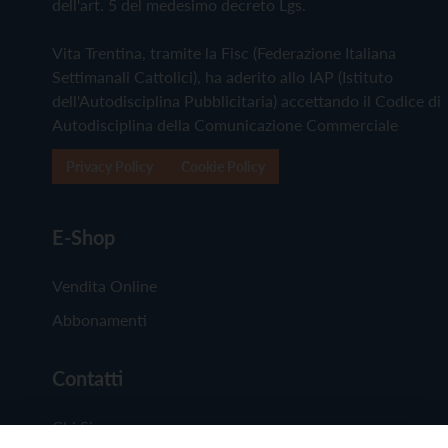
dell'art. 5 del medesimo decreto Lgs.
Vita Trentina, tramite la Fisc (Federazione Italiana
Settimanali Cattolici), ha aderito allo IAP (Istituto
dell'Autodisciplina Pubblicitaria) accettando il Codice di
Autodisciplina della Comunicazione Commerciale
Privacy Policy
Cookie Policy
E-Shop
Vendita Online
Abbonamenti
Contatti
Chi Siamo