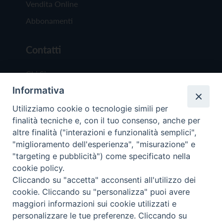
Vendita Online
Abbonamenti
Contatti
Chi Siamo
Informativa
Redazione
Scrivici
Utilizziamo cookie o tecnologie simili per
finalità tecniche e, con il tuo consenso, anche per
altre finalità ("interazioni e funzionalità semplici",
"miglioramento dell'esperienza", "misurazione" e
"targeting e pubblicità") come specificato nella
cookie policy.
Copyright © 2019 - Tutti i diritti riservati - Vit
Cliccando su "accetta" acconsenti all'utilizzo dei
Trentina Editrice
cookie. Cliccando su "personalizza" puoi avere
maggiori informazioni sui cookie utilizzati e
Privacy Policy
personalizzare le tue preferenze. Cliccando su