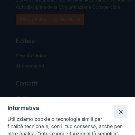
Autodisciplina della Comunicazione Commerciale
Privacy Policy
Cookie Policy
E-Shop
Vendita Online
Abbonamenti
Contatti
Chi Siamo
Informativa
Redazione
Scrivici
Utilizziamo cookie o tecnologie simili per
finalità tecniche e, con il tuo consenso, anche per
altre finalità ("interazioni e funzionalità semplici",