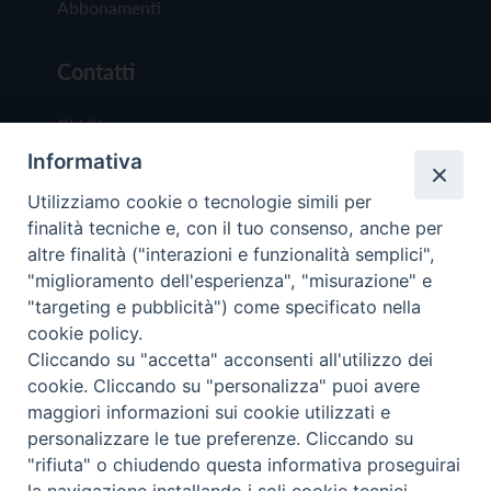
Abbonamenti
Contatti
Chi Siamo
Informativa
Redazione
Scrivici
Utilizziamo cookie o tecnologie simili per
finalità tecniche e, con il tuo consenso, anche per
altre finalità ("interazioni e funzionalità semplici",
"miglioramento dell'esperienza", "misurazione" e
"targeting e pubblicità") come specificato nella
cookie policy.
Copyright © 2019 - Tutti i diritti riservati - Vit
Cliccando su "accetta" acconsenti all'utilizzo dei
Trentina Editrice
cookie. Cliccando su "personalizza" puoi avere
maggiori informazioni sui cookie utilizzati e
Privacy Policy
personalizzare le tue preferenze. Cliccando su
Torna all'inizi
"rifiuta" o chiudendo questa informativa proseguirai