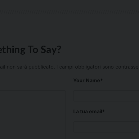
thing To Say?
mail non sarà pubblicato.
I campi obbligatori sono contrass
Your Name
*
La tua email
*