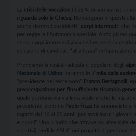
La
crisi delle vocazioni
(il 28 % di seminaristi in m
riguarda solo la Chiesa
. Riemergono in questi ulti
anche dentro i cosiddetti “
corpi intermedi
” che n
per reggere l’Autonomia speciale. Anticipiamo que
senza corpi intermedi vivaci ed esigenti la gestione
selezione di candidati “all’altezza” un’operazion
Prendiamo la realtà radicata e popolare degli
alpi
Nazionale di Udine
: saranno in
7 mila dalla sezion
“presidente del terremoto”
Franco Bertagnolli
, e
preoccupazione per l’insufficiente ricambio gener
quale perdono via via linfa vitale anche le iniziati
presidente trentino
Paolo Frizzi
ha annunciato a f
ragazzi dai 16 ai 25 anni “per avvicinare i giovani
e nonni”. Una priorità che attraversa altre sigle del
sportivi), vedi le ASUC nei progetti di gestione d