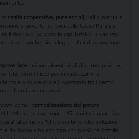
rdinamento.
lte
realtà cooperative, pure sociali
, nell’alimentare
i tensione si avverte nei soci delle Casse Rurali; si
 il rischio di perdere in capillarità di presenza:
erminare anche più delega, deficit di assunzione
’impoverisce
nei suoi alveoli vitali di partecipazione,
ico. Che però finisce per anestetizzare le
ndenza e a concentrare il confronto fra i vertici
 in confronti assemblerari.
mente come “
verticalizzazione del potere
”
do Moro, ucciso proprio 45 anni fa, il quale fra
ttorali alternative “che diventano false soluzioni
artire dal basso – ha esortato con passione Azzolini
manale – ridando maggiori spazi di autonomia a