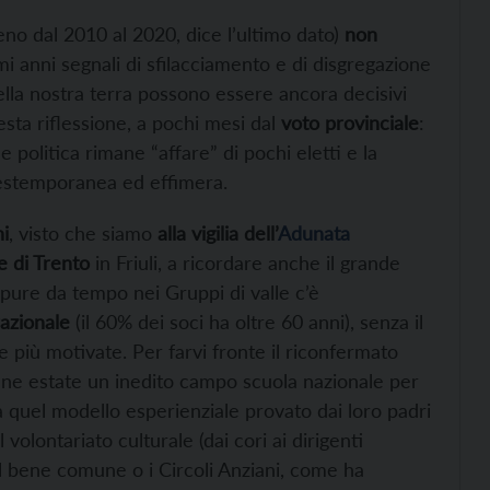
eno dal 2010 al 2020, dice l’ultimo dato)
non
mi anni segnali di sfilacciamento e di disgregazione
ella nostra terra possono essere ancora decisivi
sta riflessione, a pochi mesi dal
voto provinciale
:
 politica rimane “affare” di pochi eletti e la
e estemporanea ed effimera.
ni
, visto che siamo
alla vigilia dell’
Adunata
e di Trento
in Friuli, a ricordare anche il grande
ppure da tempo nei Gruppi di valle c’è
azionale
(il 60% dei soci ha oltre 60 anni), senza il
ve più motivate. Per farvi fronte il riconfermato
ine estate un inedito campo scuola nazionale per
 a quel modello esperienziale provato dai loro padri
 volontariato culturale (dai cori ai dirigenti
el bene comune o i Circoli Anziani, come ha