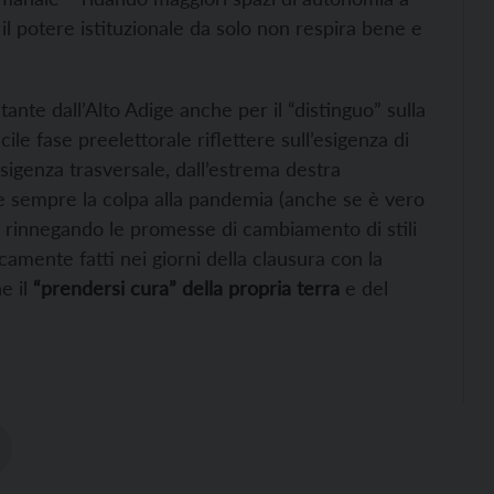
; il potere istituzionale da solo non respira bene e
tante dall’Alto Adige anche per il “distinguo” sulla
icile fase preelettorale riflettere sull’esigenza di
esigenza trasversale, dall’estrema destra
a e sempre la colpa alla pandemia (anche se è vero
a), rinnegando le promesse di cambiamento di stili
camente fatti nei giorni della clausura con la
e il
“prendersi cura” della propria terra
e del