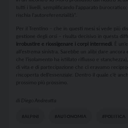
tutti i livelli, semplificando l’apparato burocratico
rischia l’autoreferenzialità”.
Per il Trentino – che in questi mesi si vede più dis
gestione degli orsi – risulta decisivo in questa diff
irrobustire e riossigenare i corpi intermedi
. È un’
all’estrema sinistra. Sarebbe un alibi dare ancor
che l’isolamento ha istillato riflusso e stanchezz
di vita e di partecipazione che ci eravamo recipro
riscoperta dell’essenziale. Dentro il quale c’è anch
prossimo più prossimo.
di
Diego Andreatta
#ALPINI
#AUTONOMIA
#POLITICA