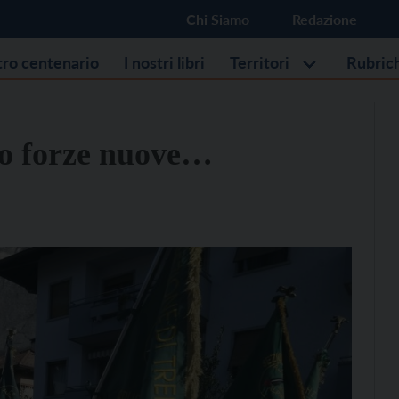
Chi Siamo
Redazione
stro centenario
I nostri libri
Territori
Rubric
ano forze nuove…