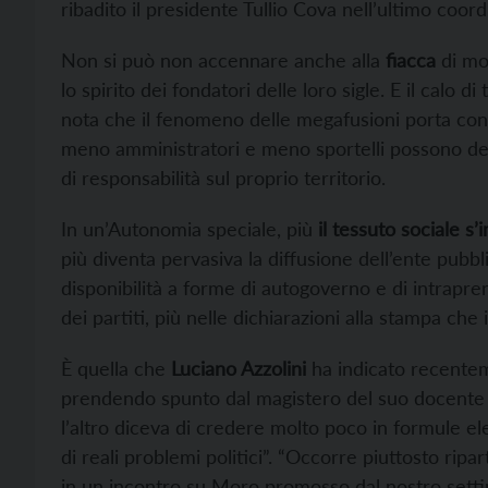
ribadito il presidente Tullio Cova nell’ultimo coo
Non si può non accennare anche alla
fiacca
di mo
lo spirito dei fondatori delle loro sigle. E il calo d
nota che il fenomeno delle megafusioni porta con sè
meno amministratori e meno sportelli possono det
di responsabilità sul proprio territorio.
In un’Autonomia speciale, più
il tessuto sociale s
più diventa pervasiva la diffusione dell’ente pubbl
disponibilità a forme di autogoverno e di intrapre
dei partiti, più nelle dichiarazioni alla stampa che
È quella che
Luciano Azzolini
ha indicato recente
prendendo spunto dal magistero del suo docente Al
l’altro diceva di credere molto poco in formule ele
di reali problemi politici”. “Occorre piuttosto rip
in un incontro su Moro promosso dal nostro setti