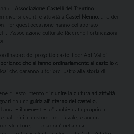
Non
e l’
Associazione Castelli del Trentino
n diversi eventi e attività a
Castel Nenno
, uno dei
on
. Per quest’occasione hanno collaborato
elli, l’Associazione culturale Ricerche Fortificazioni
i.
oordinatore del progetto castelli per ApT Val di
sperienze che si fanno ordinariamente al castello
e
osi che daranno ulteriore lustro alla storia di
bene questo intento di
riunire la cultura ad attività
agnati da una
guida all’interno del castello,
Laura e il menestrello”, ambientata proprio a
e ballerini in costume medievale, e ancora
io, strutture, decorazioni’, nella quale
oghe, e Chiara Radice, storica dell’arte. A tutto