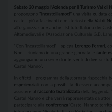
Sabato 20 maggio l’Azienda per il Turismo Val di 
propongono
“Incastelliamoci”
una visita guidata co
castelli più affascinanti e misteriosi della
Val di N
all’organizzazione anche l’Istituto Italiano dei Cast
Altomedievali e l’Associazione Culturale G.B. Lamp
“Con ‘Incastelliamoci’ – spiega
Lorenzo Ferrari
, c
Non – riuniamo in una grande giornata le
tante e
aggiungiamo una serie di interventi di diversi studi
Castel Nanno”.
In effetti il programma della giornata rispecchia 
esperienziali
: con la possibilità di essere accomp
assistere al
racconto teatralizzato
della leggenda “
Castel Nanno e che verrà rappresentata da attori 
partecipare alla
conferenza
‘Castel Nanno: territor
interverranno Nicoletta Pisu e Katia Lenzi, archeol