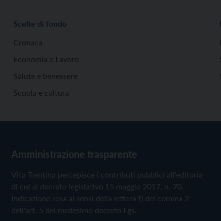
Scelte di fondo
Cronaca
Economia e Lavoro
Salute e benessere
Scuola e cultura
Amministrazione trasparente
Vita Trentina percepisce i contributi pubblici all'editoria
di cui al decreto legislativo 15 maggio 2017, n. 70.
Indicazione resa ai sensi della lettera f) del comma 2
dell'art. 5 del medesimo decreto Lgs.