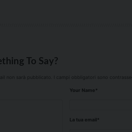
thing To Say?
mail non sarà pubblicato.
I campi obbligatori sono contrass
Your Name
*
La tua email
*