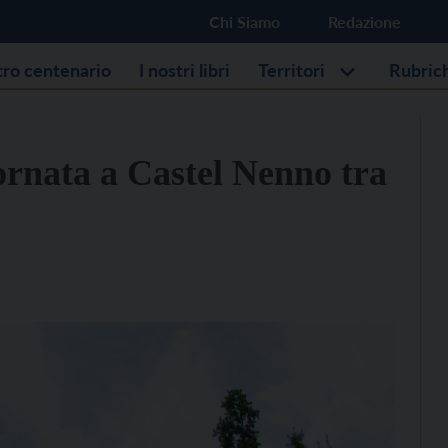
Chi Siamo
Redazione
stro centenario
I nostri libri
Territori
Rubric
ornata a Castel Nenno tra