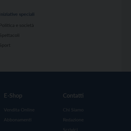
Iniziative speciali
Politica e società
Spettacoli
Sport
E-Shop
Contatti
Vendita Online
Chi Siamo
Abbonamenti
Redazione
Scrivici