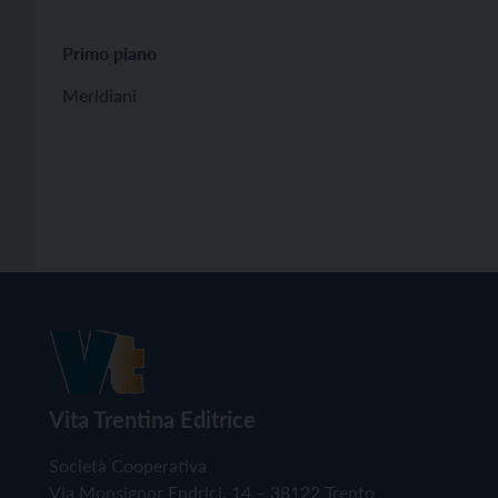
Primo piano
Meridiani
Vita Trentina Editrice
Società Cooperativa
Via Monsignor Endrici, 14 – 38122 Trento