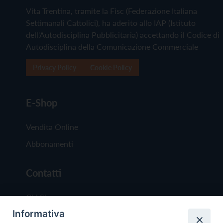
Vita Trentina, tramite la Fisc (Federazione Italiana
Settimanali Cattolici), ha aderito allo IAP (Istituto
dell'Autodisciplina Pubblicitaria) accettando il Codice di
Autodisciplina della Comunicazione Commerciale
Privacy Policy
Cookie Policy
E-Shop
Vendita Online
Abbonamenti
Contatti
Chi Siamo
Informativa
Redazione