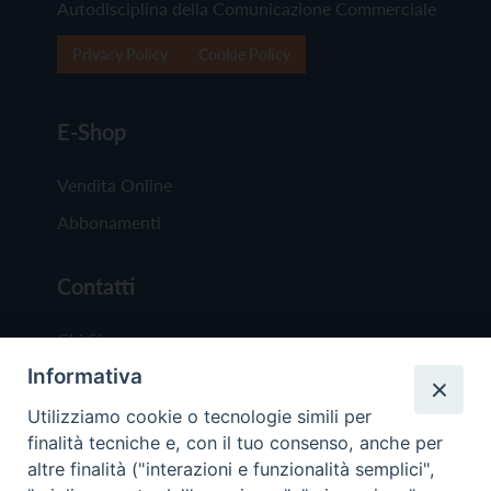
Autodisciplina della Comunicazione Commerciale
Privacy Policy
Cookie Policy
E-Shop
Vendita Online
Abbonamenti
Contatti
Chi Siamo
Informativa
Redazione
Scrivici
Utilizziamo cookie o tecnologie simili per
finalità tecniche e, con il tuo consenso, anche per
altre finalità ("interazioni e funzionalità semplici",