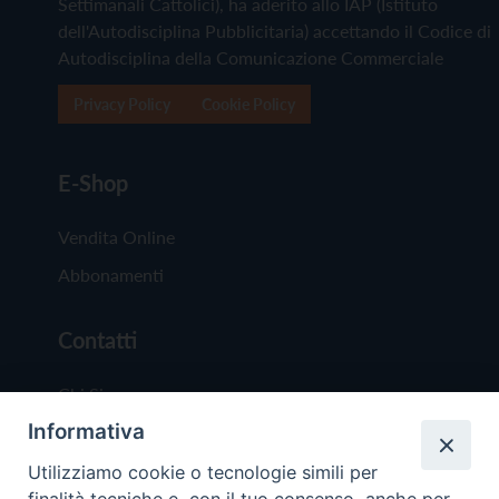
Settimanali Cattolici), ha aderito allo IAP (Istituto
dell'Autodisciplina Pubblicitaria) accettando il Codice di
Autodisciplina della Comunicazione Commerciale
Privacy Policy
Cookie Policy
E-Shop
Vendita Online
Abbonamenti
Contatti
Chi Siamo
Informativa
Redazione
Scrivici
Utilizziamo cookie o tecnologie simili per