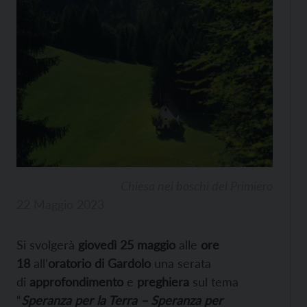
Chiesa nei boschi del Primiero
22 Maggio 2023
Si svolgerà
giovedì 25 maggio
alle
ore
18
all’
oratorio di Gardolo
una serata
di
approfondimento
e
preghiera
sul tema
“
Speranza per la Terra – Speranza per