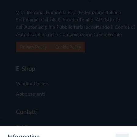
Vita Trentina, tramite la Fisc (Federazione Italiana
Settimanali Cattolici), ha aderito allo IAP (Istituto
dell'Autodisciplina Pubblicitaria) accettando il Codice di
Autodisciplina della Comunicazione Commerciale
Privacy Policy
Cookie Policy
E-Shop
Vendita Online
Abbonamenti
Contatti
Chi Siamo
Informativa
Redazione