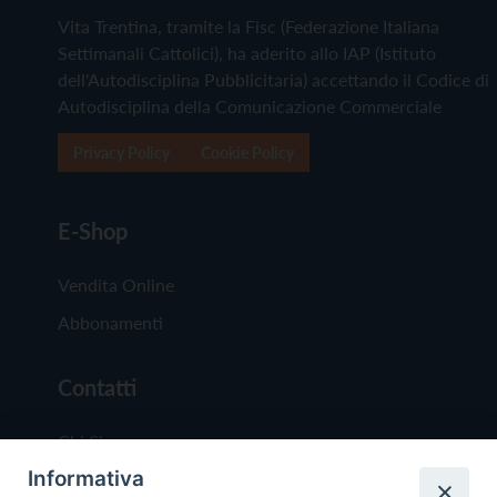
Vita Trentina, tramite la Fisc (Federazione Italiana
Settimanali Cattolici), ha aderito allo IAP (Istituto
dell'Autodisciplina Pubblicitaria) accettando il Codice di
Autodisciplina della Comunicazione Commerciale
Privacy Policy
Cookie Policy
E-Shop
Vendita Online
Abbonamenti
Contatti
Chi Siamo
Informativa
Redazione