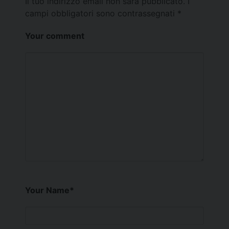
Il tuo indirizzo email non sarà pubblicato.
I
campi obbligatori sono contrassegnati
*
Your comment
Your Name
*