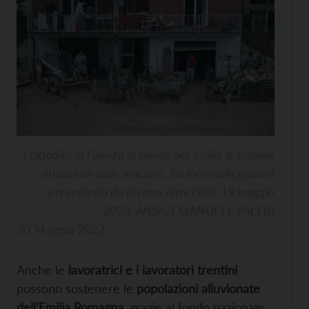
I cittadini di Faenza al lavoro per pulire le proprie
abitazioni dalle macerie. Tra loro molti giovani
provenienti da diverse altre città. 19 maggio
2023. ANSA/EMANUELE VALERI
30 Maggio 2023
Anche le
lavoratrici e i lavoratori trentini
possono sostenere le
popolazioni alluvionate
dell’Emilia Romagna
, grazie al fondo nazionale