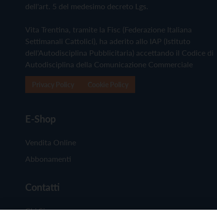
dell'art. 5 del medesimo decreto Lgs.
Vita Trentina, tramite la Fisc (Federazione Italiana
Settimanali Cattolici), ha aderito allo IAP (Istituto
dell'Autodisciplina Pubblicitaria) accettando il Codice di
Autodisciplina della Comunicazione Commerciale
Privacy Policy
Cookie Policy
E-Shop
Vendita Online
Abbonamenti
Contatti
Chi Siamo