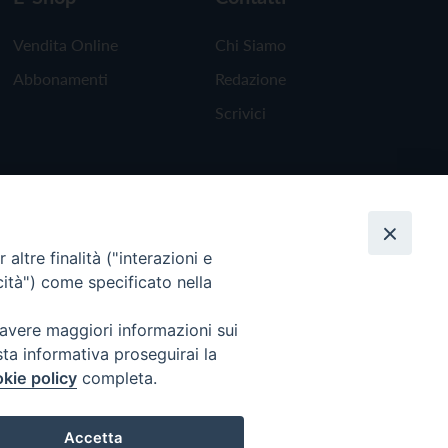
Vendita Online
Chi Siamo
Abbonamenti
Redazione
Scrivici
altre finalità ("interazioni e
cità") come specificato nella
 avere maggiori informazioni sui
sta informativa proseguirai la
kie policy
completa.
Torna all'inizio
Accetta