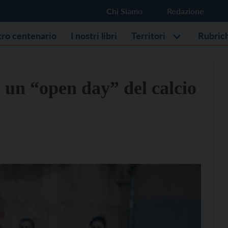
Chi Siamo
Redazione
stro centenario
I nostri libri
Territori
Rubric
 un “open day” del calcio