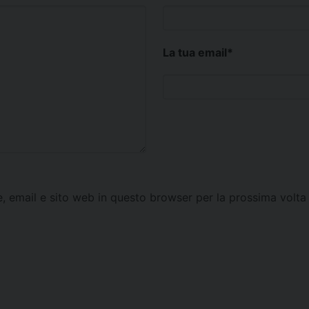
La tua email
*
e, email e sito web in questo browser per la prossima vol