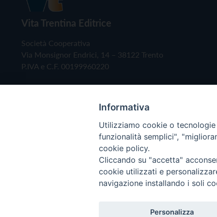
Vita Trentina Editrice
Società Cooperativa
Via Monsignor Endrici, 14 – 38122 Trento
P.IVA e C.F. 00199960220
Informativa
Utilizziamo cookie o tecnologie s
funzionalità semplici", "miglior
cookie policy.
Cliccando su "accetta" acconsent
Copyright © 2019 - Tutti i diritti riservati - Vita
cookie utilizzati e personalizza
navigazione installando i soli co
Privacy Policy
Personalizza