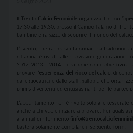
5 Giugno 2023
Il
Trento Calcio Femminile
organizza il primo
“ope
17.30 alle 19.30, presso il Campo Talamo di Trent
bambine e ragazze di scoprire il mondo del calci
L’evento, che rappresenta ormai una tradizione con
cittadina, è rivolto alle nuovissime generazioni – 
2012, 2013 e 2014 – e si pone come obiettivo que
provare l’
esperienza del gioco del calcio
, di conos
dalle giocatrici e dallo staff gialloblu che organiz
primis divertenti ed entusiasmanti per le partecip
L’appuntamento non è rivolto solo alle tesserate
anche a chi vuole iniziare a provare. Per qualsias
alla mail di riferimento (
info@trentocalciofemminil
basterà solamente compilare il seguente form: