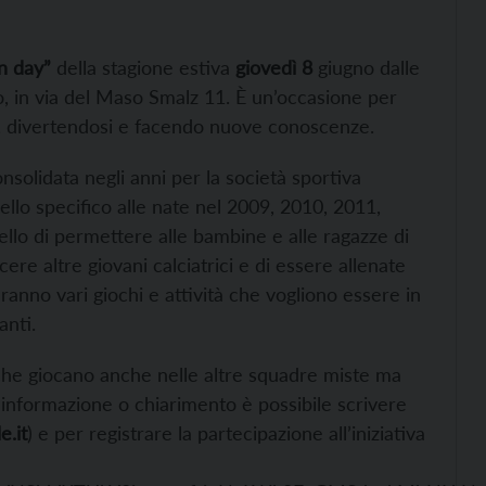
n day”
della stagione estiva
giovedì 8
giugno dalle
o, in via del Maso Smalz 11. È un’occasione per
o, divertendosi e facendo nuove conoscenze.
solidata negli anni per la società sportiva
nello specifico alle nate nel 2009, 2010, 2011,
llo di permettere alle bambine e alle ragazze di
cere altre giovani calciatrici e di essere allenate
zeranno vari giochi e attività che vogliono essere in
anti.
 che giocano anche nelle altre squadre miste ma
i informazione o chiarimento è possibile scrivere
e.it
) e per registrare la partecipazione all’iniziativa