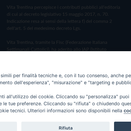
Vita Trentina percepisce i contributi pubblici all'editoria
di cui al decreto legislativo 15 maggio 2017, n. 70.
Indicazione resa ai sensi della lettera f) del comma 2
dell'art. 5 del medesimo decreto Lgs.
Vita Trentina, tramite la Fisc (Federazione Italiana
Settimanali Cattolici), ha aderito allo IAP (Istituto
dell'Autodisciplina Pubblicitaria) accettando il Codice di
Autodisciplina della Comunicazione Commerciale
imili per finalità tecniche e, con il tuo consenso, anche per 
Privacy Policy
Cookie Policy
amento dell'esperienza", "misurazione" e "targeting e pubbli
i all'utilizzo dei cookie. Cliccando su "personalizza" puoi
 Trentina Editrice
re le tue preferenze. Cliccando su "rifiuta" o chiudendo que
okie tecnici. Ulteriori informazioni sono disponibili nella
coo
Rifiuta