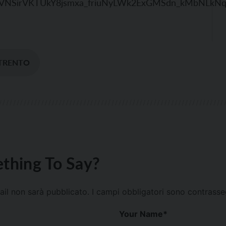
SfXdVNSirVKTUkY8jsmxa_friuNyLWk2ExGMSdn_kMbNLkN
TRENTO
thing To Say?
mail non sarà pubblicato.
I campi obbligatori sono contrass
Your Name
*