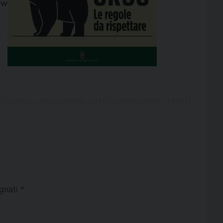
qw/viewform
egnati
*