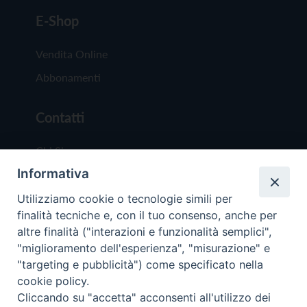
E-Shop
Vendita Online
Abbonamenti
Contatti
Chi Siamo
Informativa
Redazione
Scrivici
Utilizziamo cookie o tecnologie simili per
finalità tecniche e, con il tuo consenso, anche per
altre finalità ("interazioni e funzionalità semplici",
"miglioramento dell'esperienza", "misurazione" e
"targeting e pubblicità") come specificato nella
cookie policy.
Copyright © 2019 - Tutti i diritti riservati - Vit
Cliccando su "accetta" acconsenti all'utilizzo dei
Trentina Editrice