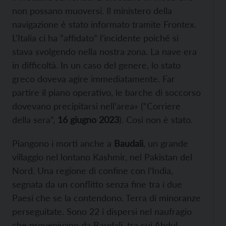
non possano muoversi. Il ministero della
navigazione è stato informato tramite Frontex.
L’Italia ci ha “affidato” l’incidente poiché si
stava svolgendo nella nostra zona. La nave era
in difficoltà. In un caso del genere, lo stato
greco doveva agire immediatamente. Far
partire il piano operativo, le barche di soccorso
dovevano precipitarsi nell’area» (“Corriere
della sera”,
16 giugno 2023
). Così non è stato.
Piangono i morti anche a
Baudali
, un grande
villaggio nel lontano Kashmir, nel Pakistan del
Nord. Una regione di confine con l’India,
segnata da un conflitto senza fine tra i due
Paesi che se la contendono. Terra di minoranze
perseguitate. Sono 22 i dispersi nel naufragio
che provenivano da Baudali, tra cui Abdul