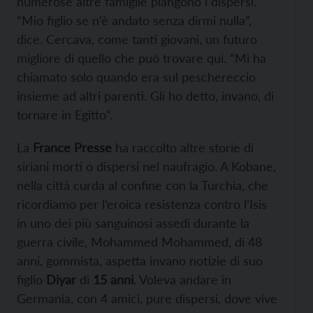
numerose altre famiglie piangono i dispersi.
“Mio figlio se n’è andato senza dirmi nulla”,
dice. Cercava, come tanti giovani, un futuro
migliore di quello che può trovare qui. “Mi ha
chiamato solo quando era sul peschereccio
insieme ad altri parenti. Gli ho detto, invano, di
tornare in Egitto”.
La
France Presse
ha raccolto altre storie di
siriani morti o dispersi nel naufragio. A Kobane,
nella città curda al confine con la Turchia, che
ricordiamo per l’eroica resistenza contro l’Isis
in uno dei più sanguinosi assedi durante la
guerra civile, Mohammed Mohammed, di 48
anni, gommista, aspetta invano notizie di suo
figlio
Diyar
di
15 anni
. Voleva andare in
Germania, con 4 amici, pure dispersi, dove vive