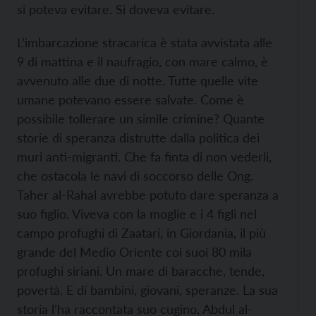
si poteva evitare. Si doveva evitare.
L’imbarcazione stracarica è stata avvistata alle
9 di mattina e il naufragio, con mare calmo, è
avvenuto alle due di notte. Tutte quelle vite
umane potevano essere salvate. Come è
possibile tollerare un simile crimine? Quante
storie di speranza distrutte dalla politica dei
muri anti-migranti. Che fa finta di non vederli,
che ostacola le navi di soccorso delle Ong.
Taher al-Rahal avrebbe potuto dare speranza a
suo figlio. Viveva con la moglie e i 4 figli nel
campo profughi di Zaatari, in Giordania, il più
grande del Medio Oriente coi suoi 80 mila
profughi siriani. Un mare di baracche, tende,
povertà. E di bambini, giovani, speranze. La sua
storia l’ha raccontata suo cugino, Abdul al-