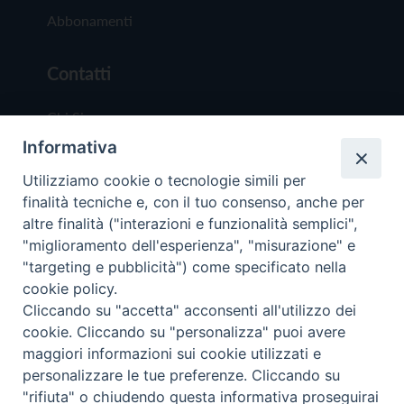
Abbonamenti
Contatti
Chi Siamo
Informativa
Redazione
Scrivici
Utilizziamo cookie o tecnologie simili per
finalità tecniche e, con il tuo consenso, anche per
altre finalità ("interazioni e funzionalità semplici",
"miglioramento dell'esperienza", "misurazione" e
"targeting e pubblicità") come specificato nella
cookie policy.
Copyright © 2019 - Tutti i diritti riservati - Vit
Cliccando su "accetta" acconsenti all'utilizzo dei
Trentina Editrice
cookie. Cliccando su "personalizza" puoi avere
maggiori informazioni sui cookie utilizzati e
Privacy Policy
personalizzare le tue preferenze. Cliccando su
Torna all'inizi
"rifiuta" o chiudendo questa informativa proseguirai