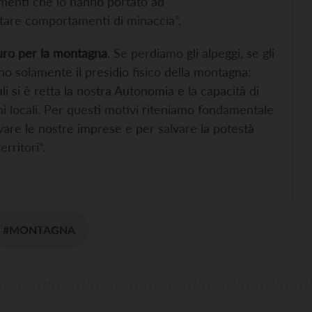
amenti che lo hanno portato ad
stare comportamenti di minaccia”.
uro per la montagna
. Se perdiamo gli alpeggi, se gli
no solamente il presidio fisico della montagna:
i si è retta la nostra Autonomia e la capacità di
oni locali. Per questi motivi riteniamo fondamentale
alvare le nostre imprese e per salvare la potestà
rritori”.
#MONTAGNA