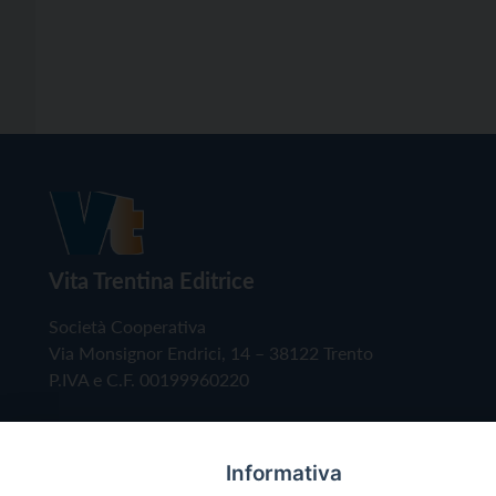
Vita Trentina Editrice
Società Cooperativa
Via Monsignor Endrici, 14 – 38122 Trento
P.IVA e C.F. 00199960220
Informativa