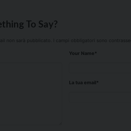
thing To Say?
mail non sarà pubblicato.
I campi obbligatori sono contrass
Your Name
*
La tua email
*