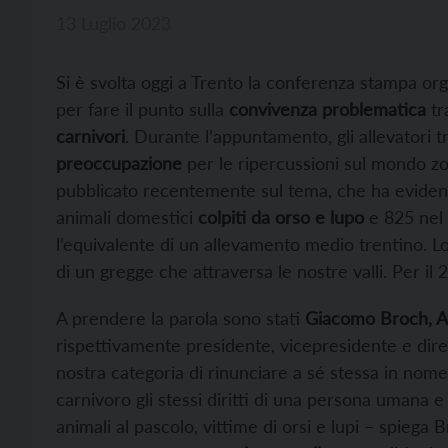
13 Luglio 2023
Si è svolta oggi a Trento la conferenza stampa org
per fare il punto sulla
convivenza problematica
tr
carnivori
. Durante l’appuntamento, gli allevatori 
preoccupazione
per le ripercussioni sul mondo zo
pubblicato recentemente sul tema, che ha evidenz
animali domestici
colpiti da orso e lupo
e 825 nel 
l’equivalente di un allevamento medio trentino. Lo
di un gregge che attraversa le nostre valli. Per i
A prendere la parola sono stati
Giacomo Broch, An
rispettivamente presidente, vicepresidente e dire
nostra categoria di rinunciare a sé stessa in nome
carnivoro gli stessi diritti di una persona umana e
animali al pascolo, vittime di orsi e lupi – spiega