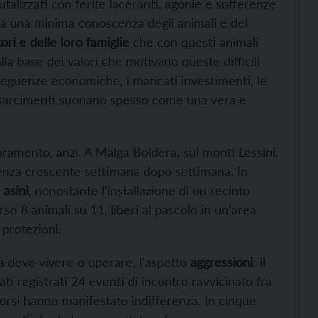
rutalizzati con ferite laceranti, agonie e sofferenze
bia una minima conoscenza degli animali e del
ori e delle loro famiglie
che con questi animali
a base dei valori che motivano queste difficili
nseguenze economiche, i mancati investimenti, le
 risarcimenti suonano spesso come una vera e
ramento, anzi. A Malga Boldera, sui monti Lessini,
enza crescente settimana dopo settimana. In
 asini
, nonostante l’installazione di un recinto
rso 8 animali su 11, liberi al pascolo in un’area
protezioni.
 deve vivere o operare, l’aspetto
aggressioni
: il
i registrati 24 eventi di incontro ravvicinato fra
 orsi hanno manifestato indifferenza. In cinque