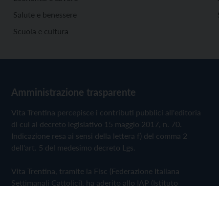
Salute e benessere
Scuola e cultura
Amministrazione trasparente
Vita Trentina percepisce i contributi pubblici all'editoria
di cui al decreto legislativo 15 maggio 2017, n. 70.
Indicazione resa ai sensi della lettera f) del comma 2
dell'art. 5 del medesimo decreto Lgs.
Vita Trentina, tramite la Fisc (Federazione Italiana
Settimanali Cattolici), ha aderito allo IAP (Istituto
dell'Autodisciplina Pubblicitaria) accettando il Codice di
Autodisciplina della Comunicazione Commerciale