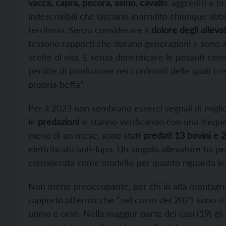
vacca, capra, pecora, asino, cavallo
, aggrediti e b
indescrivibili che lasciano inorridito chiunque ab
territorio. Senza considerare il
dolore degli allevat
tessono rapporti che durano generazioni e sono all
scelte di vita. E senza dimenticare le pesanti co
perdite di produzione nei confronti delle quali i
propria beffa”.
Per il 2023 non sembrano esserci segnali di miglio
le
predazioni
si stanno verificando con una frequ
meno di un mese, sono stati
predati 13 bovini e 2
elettrificato anti-lupo. Un singolo allevatore ha pe
considerata come modello per quanto riguarda le 
Non meno preoccupante, per chi in alta montagna
rapporto afferma che “nel corso del 2021 sono stat
uomo e orso. Nella maggior parte dei casi (19) gli