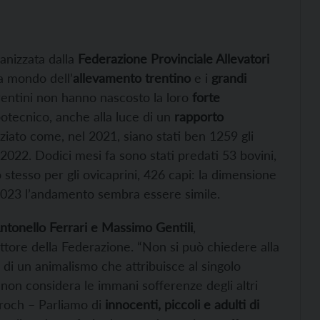
anizzata dalla
Federazione Provinciale Allevatori
a mondo dell’
allevamento trentino
e i
grandi
trentini non hanno nascosto la loro
forte
otecnico, anche alla luce di un
rapporto
iato come, nel 2021, siano stati ben 1259 gli
2022. Dodici mesi fa sono stati predati 53 bovini,
 stesso per gli ovicaprini, 426 capi: la dimensione
l 2023 l’andamento sembra essere simile.
tonello Ferrari e Massimo Gentili
,
ttore della Federazione. “Non si può chiedere alla
 di un animalismo che attribuisce al singolo
 non considera le immani sofferenze degli altri
 Broch – Parliamo di
innocenti, piccoli e adulti di