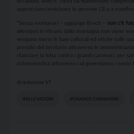
occasioni, invece, l’orso ha manifestato comport
approcciare/avvicinare le persone (3) o a manife
“Senza montanari – aggiunge Broch –
non c’è fut
allevatori si ritirano dalla montagna non viene me
vengono meno le basi culturali ed etiche sulle qual
presidio del territorio attraverso le amministrazi
rilanciare la lotta contro i grandi carnivori: per s
autonomistica attraverso cui governiamo i nostri te
di
redazione VT
#ALLEVATORI
#GRANDI CARNIVORI