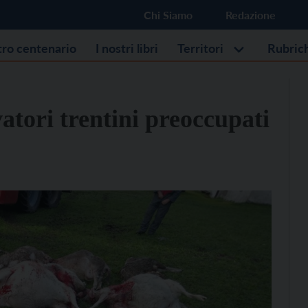
Chi Siamo
Redazione
stro centenario
I nostri libri
Territori
Rubric
vatori trentini preoccupati