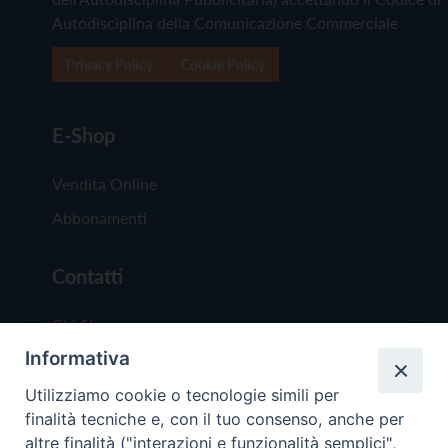
Autodisciplina della Comunicazione Commerciale
Privacy Policy
Cookie Policy
E-Shop
Vendita Online
Abbonamenti
Contatti
Chi Siamo
Informativa
Redazione
Scrivici
Utilizziamo cookie o tecnologie simili per
finalità tecniche e, con il tuo consenso, anche per
altre finalità ("interazioni e funzionalità semplici",