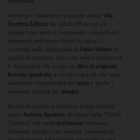
domenicali.
Anche per rispondere a queste attese
Vita
Trentina Editrice
ha voluto offrire ad un
pubblico più vasto il compendio completo dei
commenti dell’intero Anno Liturgico C,
corredati dalle illustrazioni di
Fabio Vettori
(in
qualità di coautore, oltre che amico fraterno di
fr. Francesco). Ne è nato un
libro in originale
formato quadrato
, a caratteri grandi, che vuol
valorizzare l’essenzialità del
testo
e anche i
numerosi dettagli dei
disegni
.
Su questi aspetti si sofferma il noto gesuita
padre
Antonio Spadaro
, direttore della “Civiltà
Cattolica” che nella
prefazione
riconosce
l’itineario liturgico che diventa “cammino di
discernimento ed esercizio spirituale” e che