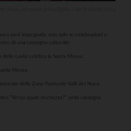
ro Tisi in cattedrale a San Vigilio. Foto © Gianni Zotta
Lauro sarà impegnato, non solo in celebrazioni e
ntro di una rassegna culturale:
 delle Laste celebra la Santa Messa.
Santa Messa.
Pastorale della Zona Pastorale Valli del Noce.
ntro “Verso quale ricchezza?” nella rassegna