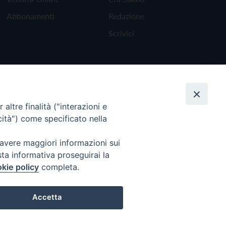
Abbonamenti
Redazione
Scrivici
altre finalità ("interazioni e
cità") come specificato nella
 avere maggiori informazioni sui
sta informativa proseguirai la
kie policy
completa.
Torna all'inizio
Accetta
Preferenze Cookie