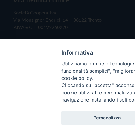
Società Cooperativa
Via Monsignor Endrici, 14 – 38122 Trento
P.IVA e C.F. 00199960220
Informativa
Utilizziamo cookie o tecnologie s
funzionalità semplici", "miglior
cookie policy.
Cliccando su "accetta" acconsent
Copyright © 2019 - Tutti i diritti riservati - Vita
cookie utilizzati e personalizza
navigazione installando i soli co
Privacy Policy
Personalizza