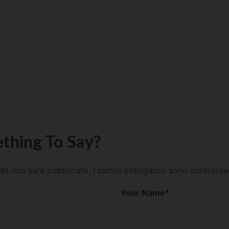
thing To Say?
mail non sarà pubblicato.
I campi obbligatori sono contrass
Your Name
*