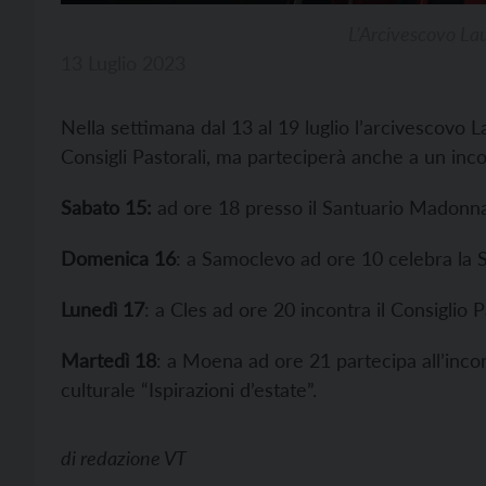
L’Arcivescovo Lau
13 Luglio 2023
Nella settimana dal 13 al 19 luglio l’arcivescovo 
Consigli Pastorali, ma parteciperà anche a un inco
Sabato 15:
ad ore 18 presso il Santuario Madonna
Domenica 16
: a Samoclevo ad ore 10 celebra la 
Lunedì 17
: a Cles ad ore 20 incontra il Consiglio 
Martedì 18
: a Moena ad ore 21 partecipa all’inco
culturale “Ispirazioni d’estate”.
di
redazione VT