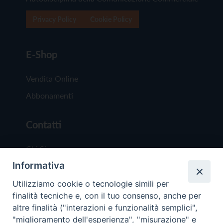
Privacy Policy
Cookie Policy
E-Shop
Vendita Online
Abbonamenti
Contatti
Chi Siamo
Informativa
Redazione
Scrivici
Utilizziamo cookie o tecnologie simili per
finalità tecniche e, con il tuo consenso, anche per
altre finalità ("interazioni e funzionalità semplici",
"miglioramento dell'esperienza", "misurazione" e