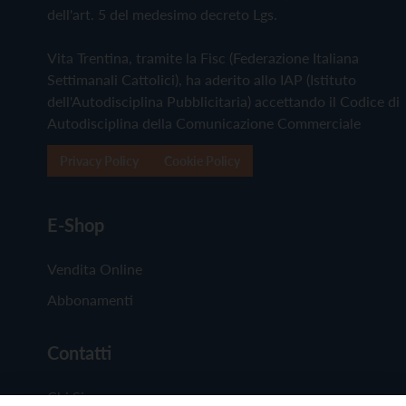
dell'art. 5 del medesimo decreto Lgs.
Vita Trentina, tramite la Fisc (Federazione Italiana
Settimanali Cattolici), ha aderito allo IAP (Istituto
dell'Autodisciplina Pubblicitaria) accettando il Codice di
Autodisciplina della Comunicazione Commerciale
Privacy Policy
Cookie Policy
E-Shop
Vendita Online
Abbonamenti
Contatti
Chi Siamo