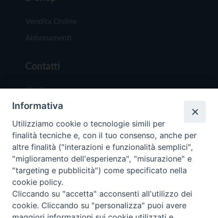
Vendita Online
Abbonamenti
Contatti
Chi Siamo
Informativa
Redazione
Scrivici
Utilizziamo cookie o tecnologie simili per
finalità tecniche e, con il tuo consenso, anche per
altre finalità ("interazioni e funzionalità semplici",
"miglioramento dell'esperienza", "misurazione" e
"targeting e pubblicità") come specificato nella
cookie policy.
Copyright © 2019 - Tutti i diritti riservati - Vit
Cliccando su "accetta" acconsenti all'utilizzo dei
Trentina Editrice
cookie. Cliccando su "personalizza" puoi avere
maggiori informazioni sui cookie utilizzati e