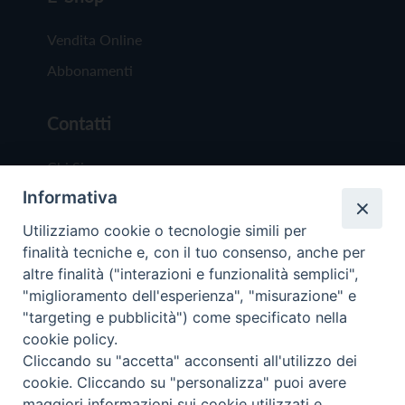
Vendita Online
Abbonamenti
Contatti
Chi Siamo
Informativa
Redazione
Scrivici
Utilizziamo cookie o tecnologie simili per
finalità tecniche e, con il tuo consenso, anche per
altre finalità ("interazioni e funzionalità semplici",
"miglioramento dell'esperienza", "misurazione" e
"targeting e pubblicità") come specificato nella
cookie policy.
Copyright © 2019 - Tutti i diritti riservati - Vit
Cliccando su "accetta" acconsenti all'utilizzo dei
Trentina Editrice
cookie. Cliccando su "personalizza" puoi avere
maggiori informazioni sui cookie utilizzati e