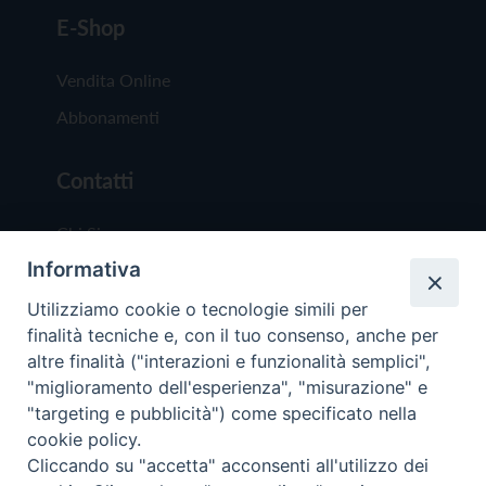
E-Shop
Vendita Online
Abbonamenti
Contatti
Chi Siamo
Informativa
Redazione
Scrivici
Utilizziamo cookie o tecnologie simili per
finalità tecniche e, con il tuo consenso, anche per
altre finalità ("interazioni e funzionalità semplici",
"miglioramento dell'esperienza", "misurazione" e
"targeting e pubblicità") come specificato nella
cookie policy.
Copyright © 2019 - Tutti i diritti riservati - Vit
Cliccando su "accetta" acconsenti all'utilizzo dei
Trentina Editrice