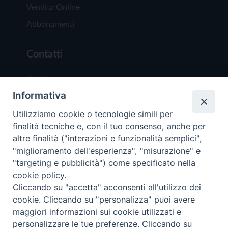
Vendita Online
Abbonamenti
Contatti
Chi Siamo
Informativa
Redazione
Scrivici
Utilizziamo cookie o tecnologie simili per
finalità tecniche e, con il tuo consenso, anche per
altre finalità ("interazioni e funzionalità semplici",
"miglioramento dell'esperienza", "misurazione" e
"targeting e pubblicità") come specificato nella
cookie policy.
Copyright © 2019 - Tutti i diritti riservati - Vit
Cliccando su "accetta" acconsenti all'utilizzo dei
Trentina Editrice
cookie. Cliccando su "personalizza" puoi avere
maggiori informazioni sui cookie utilizzati e
Privacy Policy
personalizzare le tue preferenze. Cliccando su