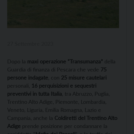
27 Settembre 2023
Dopo la
maxi operazione “Transumanza”
della
Guardia di finanza di Pescara che vede
75
persone indagate
, con
25 misure cautelari
personali,
16 perquisizioni e sequestri
preventivi in tutta Italia
, tra Abruzzo, Puglia,
Trentino Alto Adige, Piemonte, Lombardia,
Veneto, Liguria, Emilia Romagna, Lazio e
Campania, anche la
Coldiretti del Trentino Alto
Adige
prende posizione per condannare la
cosiddetta “
Mafia dei Pascoli
“, e le truffe dei