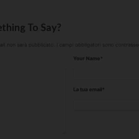
thing To Say?
mail non sarà pubblicato.
I campi obbligatori sono contrass
Your Name
*
La tua email
*