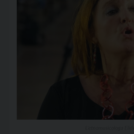
L’etnomusicologa Elid