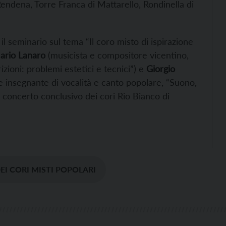
endena, Torre Franca di Mattarello, Rondinella di
l seminario sul tema “Il coro misto di ispirazione
rio Lanaro
(musicista e compositore vicentino,
izioni: problemi estetici e tecnici”) e
Giorgio
 e insegnante di vocalità e canto popolare, “Suono,
 il concerto conclusivo dei cori Rio Bianco di
EI CORI MISTI POPOLARI