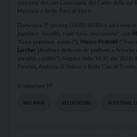
concerto dei cori Compagnia del Canto della val R
Mezzana e Sette Torri di Storo.
Domenica 1° ottobre (16.00-18.00) ci sarà invece i
popolare: vocalità, repertorio, esecuzione”, con
Ma
“Coro popolare: esiste?”),
Mauro Pedrotti
(“Trascr
Larcher
(direttore della corale polifonica Antares
vocalità, coralità”). Seguirà dalle 18.30 alle 20.00
Panchià, Amicizia di Volano e Bella Ciao di Trento.
di
redazione VT
#60 ANNI
#FEDERCORI
#FESTIVAL D