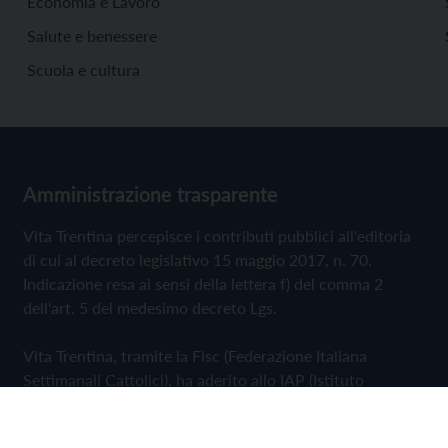
Economia e Lavoro
Salute e benessere
Scuola e cultura
Amministrazione trasparente
Vita Trentina percepisce i contributi pubblici all'editoria
di cui al decreto legislativo 15 maggio 2017, n. 70.
Indicazione resa ai sensi della lettera f) del comma 2
dell'art. 5 del medesimo decreto Lgs.
Vita Trentina, tramite la Fisc (Federazione Italiana
Settimanali Cattolici), ha aderito allo IAP (Istituto
dell'Autodisciplina Pubblicitaria) accettando il Codice di
Autodisciplina della Comunicazione Commerciale