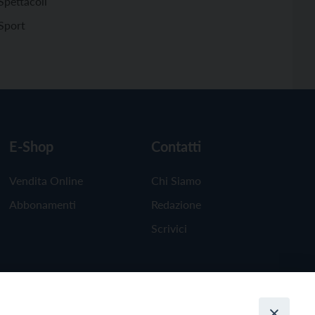
Spettacoli
Sport
E-Shop
Contatti
Vendita Online
Chi Siamo
Abbonamenti
Redazione
Scrivici