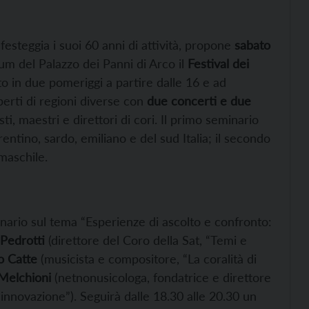
festeggia i suoi 60 anni di attività, propone
sabato
um del Palazzo dei Panni di Arco il
Festival dei
ito in due pomeriggi a partire dalle 16 e ad
sperti di regioni diverse con
due concerti e due
i, maestri e direttori di cori. Il primo seminario
entino, sardo, emiliano e del sud Italia; il secondo
 maschile.
inario sul tema “Esperienze di ascolto e confronto:
Pedrotti
(direttore del Coro della Sat, “Temi e
o Catte
(musicista e compositore, “La coralità di
 Melchioni
(netnonusicologa, fondatrice e direttore
innovazione”). Seguirà dalle 18.30 alle 20.30 un