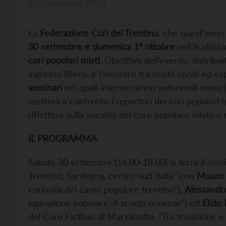
27 Settembre 2023
La
Federazione Cori del Trentino
, che quest’anno 
30 settembre e domenica 1° ottobre
nell’Auditori
cori popolari misti
. Obiettivo dell’evento, distribu
ingresso libero, è l’incontro tra realtà corali ed e
seminari
nei quali interverranno autorevoli musicist
metterà a confronto i repertori dei cori popolari tr
rifletterà sulla vocalità del coro popolare misto e
IL PROGRAMMA
Sabato 30 settembre (16.00-18.00) si terrà il sem
Trentino, Sardegna, centro-sud Italia” con
Mauro 
curiosità del canto popolare trentino”),
Alessandr
ispirazione popolare di scuola nuorese”) ed
Elide
del Coro Farthan di Marzabotto, “Tra tradizione e 