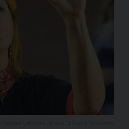
e Melchioni, direttrice del coro Farthan di Marzabotto