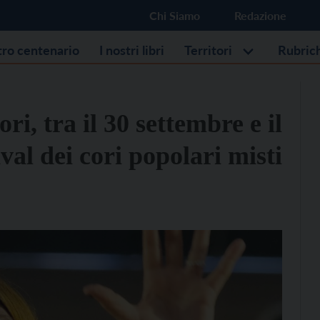
Chi Siamo
Redazione
stro centenario
I nostri libri
Territori
Rubric
ri, tra il 30 settembre e il
ival dei cori popolari misti