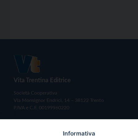
Vita Trentina Editrice
Società Cooperativa
Via Monsignor Endrici, 14 – 38122 Trento
P.IVA e C.F. 00199960220
Informativa