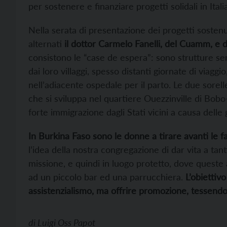
per sostenere e finanziare progetti solidali in Italia
Nella serata di presentazione dei progetti sostenut
alternati
il dottor Carmelo Fanelli, del Cuamm, e 
consistono le “case de espera”: sono strutture se
dai loro villaggi, spesso distanti giornate di viagg
nell’adiacente ospedale per il parto. Le due sorelle
che si sviluppa nel quartiere Ouezzinville di Bob
forte immigrazione dagli Stati vicini a causa delle
In Burkina Faso sono le donne a tirare avanti le fa
l’idea della nostra congregazione di dar vita a tanti
missione, e quindi in luogo protetto, dove queste ab
ad un piccolo bar ed una parrucchiera.
L’obiettiv
assistenzialismo, ma offrire promozione, tessendo 
di
Luigi Oss Papot