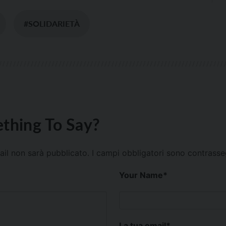
#SOLIDARIETÀ
thing To Say?
mail non sarà pubblicato.
I campi obbligatori sono contrass
Your Name
*
La tua email
*