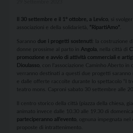
29 Settembre 2023
Il 30 settembre e il 1° ottobre, a Levico
, si svolge
associazioni e della solidarietà,
“RipartiAmo”
.
Saranno
due i progetti sostenuti
: la costruzione d
donne prossime al parto in
Angola
, nella città di
C
promozione e avvio di attività commerciali e artig
Dioulasso
, con l’associazione Caminho Aberto in c
verranno destinati a questi due progetti saranno rac
e dalle offerte raccolte durante lo spettacolo “I t
teatro mons. Caproni sabato 30 settembre alle 20
Il centro storico della città (piazza della chiesa, 
animato invece dalle 10.30 alle 19.30 di domenic
parteciperanno all’evento
, ognuna impegnata nel 
proposte di intrattenimento.