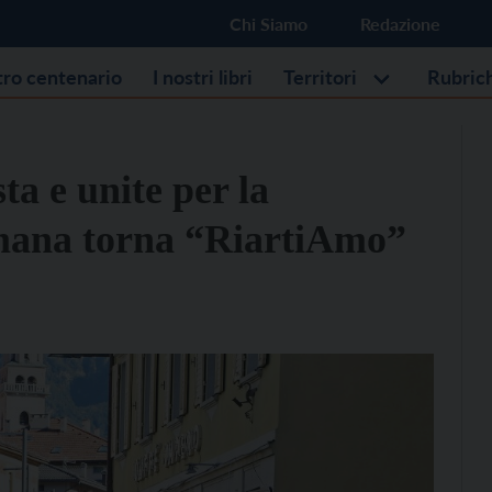
Chi Siamo
Redazione
stro centenario
I nostri libri
Territori
Rubric
ta e unite per la
timana torna “RiartiAmo”