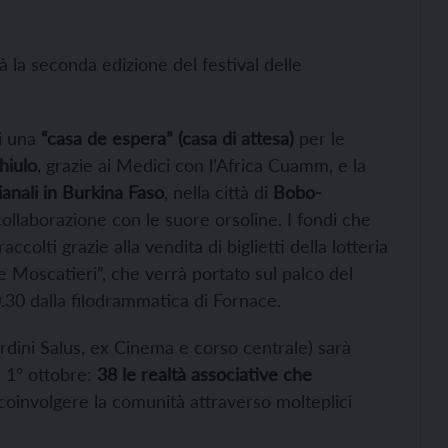
rà la seconda edizione del festival delle
i una
“casa de espera” (casa di attesa)
per le
hiulo
, grazie ai Medici con l’Africa Cuamm, e la
ianali in Burkina Faso
, nella città di
Bobo-
ollaborazione con le suore orsoline. I fondi che
colti grazie alla vendita di biglietti della lotteria
re Moscatieri”, che verrà portato sul palco del
.30 dalla filodrammatica di Fornace.
giardini Salus, ex Cinema e corso centrale) sarà
a 1° ottobre:
38 le realtà associative che
coinvolgere la comunità attraverso molteplici