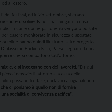
 ed all’estero.
i dal festival, ad inizio settembre, si erano
due suore orsoline
. Fanelli ha spiegato in cosa
mplici in cui le donne partorienti vengono portate
io, per essere monitorate in sicurezza e spostate
 orsoline hanno quindi illustrato l’altro progetto,
o-Diulasso, in Burkina Faso, Paese segnato da una
 guerre che si combattono tutt’attorno.
miglie, e si ingegnano con dei lavoretti.
“Da qui
 piccoli negozietti, attorno alla casa della
ilità possano fruttare, dai lavori artigianali fino
o che ci poniamo è quello non di fornire
una socialità di convivenza pacifica”
.