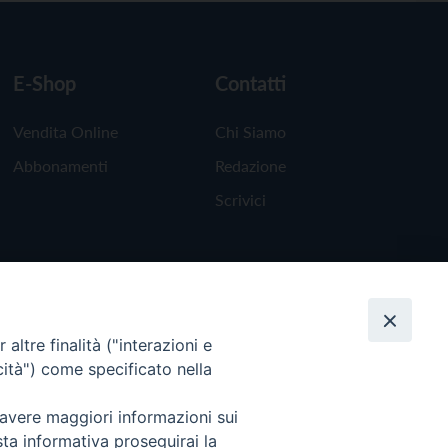
E-Shop
Contatti
Vendita Online
Chi Siamo
Abbonamenti
Redazione
Scrivici
altre finalità ("interazioni e
cità") come specificato nella
 avere maggiori informazioni sui
sta informativa proseguirai la