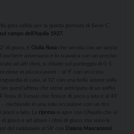
lla gara valida per la quinta giornata di Serie C
sul campo dell’Aquila 1927
.
2’ di gioco, è
Giulia Rosa
che servita con un lancio
il portiere avversario e lo scavalca con un preciso
cato ad alti ritmi, si chiude sul punteggio di 0-1
ricolose in più occasioni – al 9’ con un cross
oguardia di casa, al 12’ con una bella azione sulla
 con quest’ultima che viene anticipata di un soffio
di Testa di Tomasi che finisce di poco a lato e al 41’
o – rischiando in una sola occasione con un tiro
i poco a lato. La
ripresa
si apre con L’Aquila che si
di gioco e ad alzare i ritmi di gioco, ma sono le
l gol del raddoppio al 58’ con
Daiana Mascanzoni