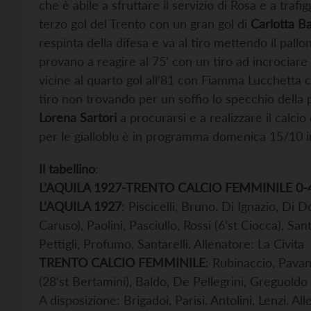
che è abile a sfruttare il servizio di Rosa e a trafi
terzo gol del Trento con un gran gol di
Carlotta B
respinta della difesa e va al tiro mettendo il pallo
provano a reagire al 75’ con un tiro ad incrociare 
vicine al quarto gol all’81 con Fiamma Lucchetta c
tiro non trovando per un soffio lo specchio della p
Lorena Sartori
a procurarsi e a realizzare il calcio
per le gialloblu è in programma domenica 15/10 in 
Il tabellino
:
L’AQUILA 1927-TRENTO CALCIO FEMMINILE 0-
L’AQUILA 1927
: Piscicelli, Bruno, Di Ignazio, Di 
Caruso), Paolini, Pasciullo, Rossi (6’st Ciocca), San
Pettigli, Profumo, Santarelli. Allenatore: La Civita
TRENTO CALCIO FEMMINILE
: Rubinaccio, Pavan
(28’st Bertamini), Baldo, De Pellegrini, Greguoldo 
A disposizione: Brigadoi, Parisi, Antolini, Lenzi. A