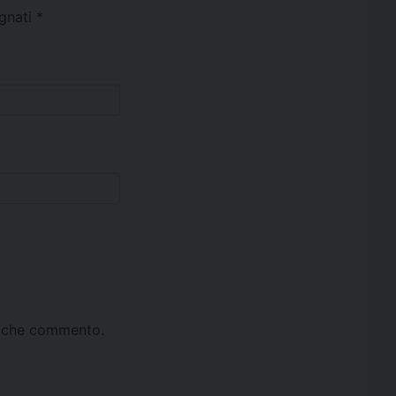
egnati
*
ta che commento.