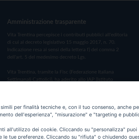
Amministrazione trasparente
Vita Trentina percepisce i contributi pubblici all'editoria
di cui al decreto legislativo 15 maggio 2017, n. 70.
Indicazione resa ai sensi della lettera f) del comma 2
dell'art. 5 del medesimo decreto Lgs.
Vita Trentina, tramite la Fisc (Federazione Italiana
Settimanali Cattolici), ha aderito allo IAP (Istituto
dell'Autodisciplina Pubblicitaria) accettando il Codice di
Autodisciplina della Comunicazione Commerciale
imili per finalità tecniche e, con il tuo consenso, anche per 
Privacy Policy
Cookie Policy
amento dell'esperienza", "misurazione" e "targeting e pubbli
i all'utilizzo dei cookie. Cliccando su "personalizza" puoi
 Trentina Editrice
re le tue preferenze. Cliccando su "rifiuta" o chiudendo que