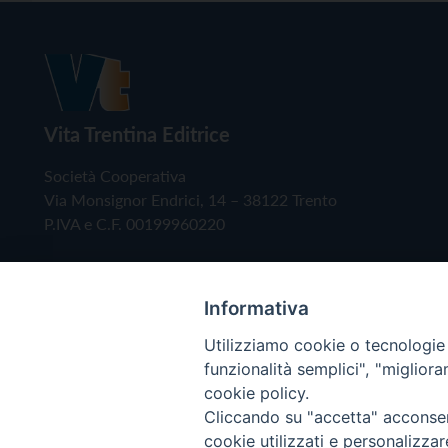
Vita Trentina Editrice
Società Cooperativa
Via Monsignor Endrici, 14 – 38122 Trento
P.IVA e C.F. 00199960220
Informativa
Utilizziamo cookie o tecnologie s
funzionalità semplici", "miglior
cookie policy.
Cliccando su "accetta" acconsent
Copyright © 2019 - Tutti i diritti riservati - Vita
cookie utilizzati e personalizza