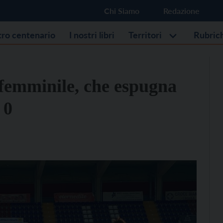
Chi Siamo
Redazione
stro centenario
I nostri libri
Territori
Rubric
 femminile, che espugna
 0