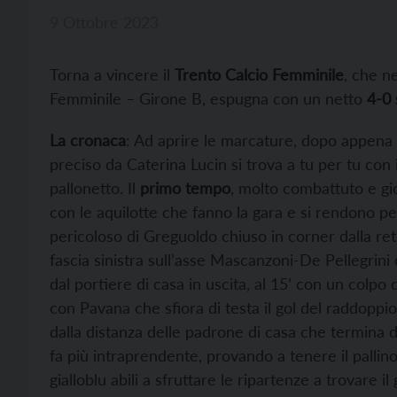
9 Ottobre 2023
Torna a vincere il
Trento Calcio Femminile
, che ne
Femminile – Girone B, espugna con un netto
4-0 
La cronaca
: Ad aprire le marcature, dopo appena 
preciso da Caterina Lucin si trova a tu per tu con 
pallonetto. Il
primo tempo
, molto combattuto e gio
con le aquilotte che fanno la gara e si rendono pe
pericoloso di Greguoldo chiuso in corner dalla retr
fascia sinistra sull’asse Mascanzoni-De Pellegrini
dal portiere di casa in uscita, al 15’ con un colpo 
con Pavana che sfiora di testa il gol del raddoppi
dalla distanza delle padrone di casa che termina d
fa più intraprendente, provando a tenere il pallino 
gialloblu abili a sfruttare le ripartenze a trovare i