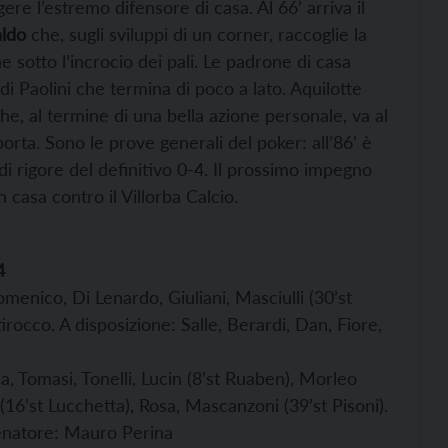
ggere l’estremo difensore di casa. Al 66’ arriva il
aldo
che, sugli sviluppi di un corner, raccoglie la
ne sotto l’incrocio dei pali. Le padrone di casa
di Paolini che termina di poco a lato. Aquilotte
he, al termine di una bella azione personale, va al
orta. Sono le prove generali del poker: all’86’ è
 di rigore del definitivo 0-4. Il prossimo impegno
casa contro il Villorba Calcio.
4
Domenico, Di Lenardo, Giuliani, Masciulli (30’st
tirocco. A disposizione: Salle, Berardi, Dan, Fiore,
a, Tomasi, Tonelli, Lucin (8’st Ruaben), Morleo
(16’st Lucchetta), Rosa, Mascanzoni (39’st Pisoni).
llenatore: Mauro Perina