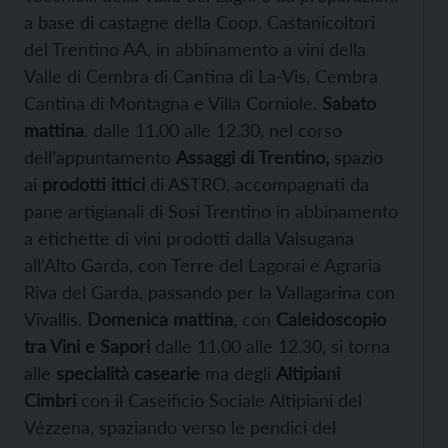
a base di castagne della Coop. Castanicoltori
del Trentino AA, in abbinamento a vini della
Valle di Cembra di Cantina di La-Vis, Cembra
Cantina di Montagna e Villa Corniole.
Sabato
mattina
, dalle 11.00 alle 12.30, nel corso
dell’appuntamento
Assaggi di Trentino,
spazio
ai
prodotti ittici
di ASTRO, accompagnati da
pane artigianali di Sosi Trentino in abbinamento
a etichette di vini prodotti dalla Valsugana
all’Alto Garda, con Terre del Lagorai e Agraria
Riva del Garda, passando per la Vallagarina con
Vivallis.
Domenica mattina
, con
Caleidoscopio
tra Vini e Sapori
dalle 11.00 alle 12.30, si torna
alle
specialità casearie
ma degli
Altipiani
Cimbri
con il Caseificio Sociale Altipiani del
Vézzena, spaziando verso le pendici del