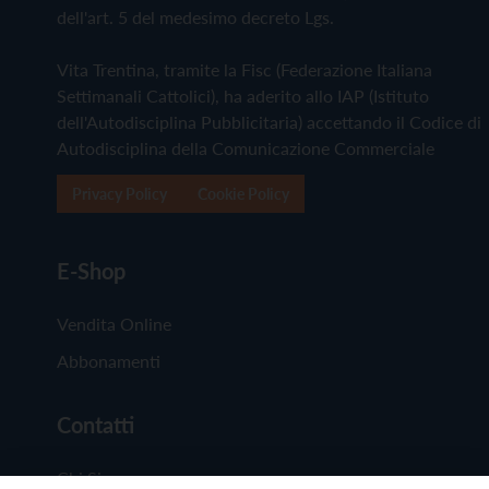
dell'art. 5 del medesimo decreto Lgs.
Vita Trentina, tramite la Fisc (Federazione Italiana
Settimanali Cattolici), ha aderito allo IAP (Istituto
dell'Autodisciplina Pubblicitaria) accettando il Codice di
Autodisciplina della Comunicazione Commerciale
Privacy Policy
Cookie Policy
E-Shop
Vendita Online
Abbonamenti
Contatti
Chi Siamo