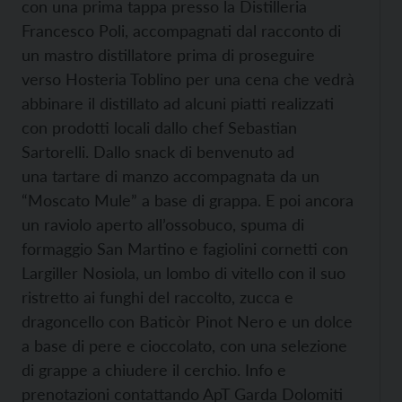
con una prima tappa presso la Distilleria
Francesco Poli, accompagnati dal racconto di
un mastro distillatore prima di proseguire
verso Hosteria Toblino per una cena che vedrà
abbinare il distillato ad alcuni piatti realizzati
con prodotti locali dallo chef Sebastian
Sartorelli. Dallo snack di benvenuto ad
una tartare di manzo accompagnata da un
“Moscato Mule” a base di grappa. E poi ancora
un raviolo aperto all’ossobuco, spuma di
formaggio San Martino e fagiolini cornetti con
Largiller Nosiola, un lombo di vitello con il suo
ristretto ai funghi del raccolto, zucca e
dragoncello con Baticòr Pinot Nero e un dolce
a base di pere e cioccolato, con una selezione
di grappe a chiudere il cerchio. Info e
prenotazioni contattando ApT Garda Dolomiti