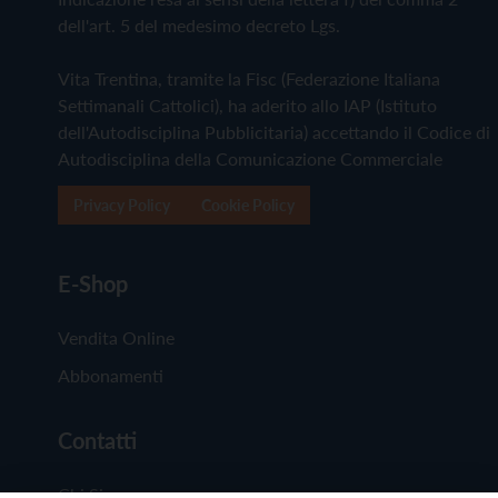
dell'art. 5 del medesimo decreto Lgs.
Vita Trentina, tramite la Fisc (Federazione Italiana
Settimanali Cattolici), ha aderito allo IAP (Istituto
dell'Autodisciplina Pubblicitaria) accettando il Codice di
Autodisciplina della Comunicazione Commerciale
Privacy Policy
Cookie Policy
E-Shop
Vendita Online
Abbonamenti
Contatti
Chi Siamo