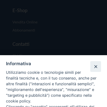
E-Shop
Vendita Online
Abbonamenti
Contatti
Chi Siamo
Informativa
Redazione
Scrivici
Utilizziamo cookie o tecnologie simili per
finalità tecniche e, con il tuo consenso, anche per
altre finalità ("interazioni e funzionalità semplici",
"miglioramento dell'esperienza", "misurazione" e
"targeting e pubblicità") come specificato nella
cookie policy.
Copyright © 2019 - Tutti i diritti riservati - Vit
Cliccando su "accetta" acconsenti all'utilizzo dei