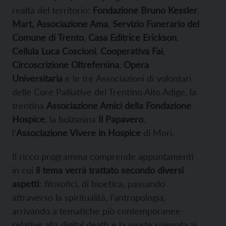
realtà del territorio:
Fondazione Bruno Kessler
,
Mart,
Associazione Ama
,
Servizio Funerario del
Comune di Trento
,
Casa Editrice Erickson
,
Cellula Luca Coscioni
,
Cooperativa Fai
,
Circoscrizione Oltrefersina
,
Opera
Universitaria
e le tre Associazioni di volontari
delle Cure Palliative del Trentino Alto Adige, la
trentina
Associazione Amici della Fondazione
Hospice
, la bolzanina
Il Papavero
,
l’
Associazione Vivere in Hospice
di Mori.
Il ricco programma comprende appuntamenti
in cui
il tema verrà trattato secondo diversi
aspetti
: filosofici, di bioetica, passando
attraverso la spiritualità, l’antropologia,
arrivando a tematiche più contemporanee
relative alla digital death e la morte spiegata ai