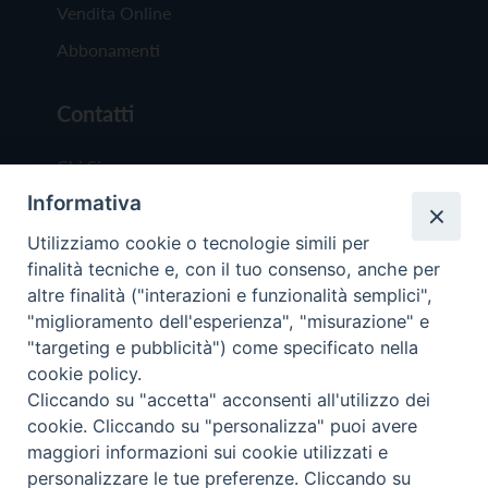
Vendita Online
Abbonamenti
Contatti
Chi Siamo
Informativa
Redazione
Scrivici
Utilizziamo cookie o tecnologie simili per
finalità tecniche e, con il tuo consenso, anche per
altre finalità ("interazioni e funzionalità semplici",
"miglioramento dell'esperienza", "misurazione" e
"targeting e pubblicità") come specificato nella
cookie policy.
Copyright © 2019 - Tutti i diritti riservati - Vit
Cliccando su "accetta" acconsenti all'utilizzo dei
Trentina Editrice
cookie. Cliccando su "personalizza" puoi avere
maggiori informazioni sui cookie utilizzati e
Privacy Policy
personalizzare le tue preferenze. Cliccando su