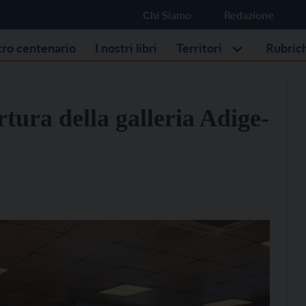
Chi Siamo
Redazione
stro centenario
I nostri libri
Territori
Rubric
tura della galleria Adige-