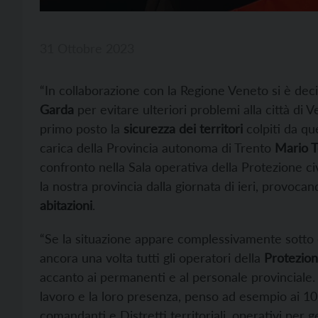
31 Ottobre 2023
“In collaborazione con la Regione Veneto si è deci
Garda
per evitare ulteriori problemi alla città di
primo posto la
sicurezza dei territori
colpiti da qu
carica della Provincia autonoma di Trento
Mario T
confronto nella Sala operativa della Protezione c
la nostra provincia dalla giornata di ieri, provoca
abitazioni
.
“Se la situazione appare complessivamente sotto 
ancora una volta tutti gli operatori della
Protezione
accanto ai permanenti e al personale provinciale. 
lavoro e la loro presenza, penso ad esempio ai 102
comandanti e Distretti territoriali, operativi per