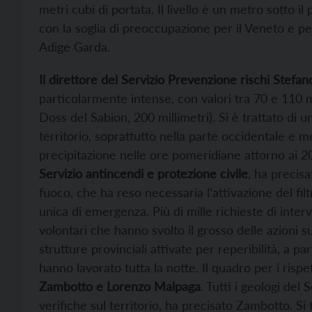
metri cubi di portata. Il livello è un metro sotto 
con la soglia di preoccupazione per il Veneto e per
Adige Garda.
Il direttore del Servizio Prevenzione rischi Stefan
particolarmente intense, con valori tra 70 e 110 mi
Doss del Sabion, 200 millimetri). Si è trattato di 
territorio, soprattutto nella parte occidentale e m
precipitazione nelle ore pomeridiane attorno ai 20 
Servizio antincendi e protezione civile
, ha precisa
fuoco, che ha reso necessaria l’attivazione del fil
unica di emergenza. Più di mille richieste di interve
volontari che hanno svolto il grosso delle azioni su
strutture provinciali attivate per reperibilità, a pa
hanno lavorato tutta la notte. Il quadro per i rispet
Zambotto e Lorenzo Malpaga
. Tutti i geologi del 
verifiche sul territorio, ha precisato Zambotto. Si t