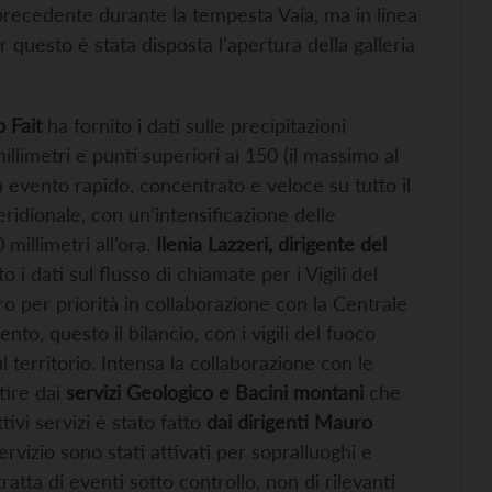
il precedente durante la tempesta Vaia, ma in linea
 questo è stata disposta l’apertura della galleria
o Fait
ha fornito i dati sulle precipitazioni
llimetri e punti superiori ai 150 (il massimo al
un evento rapido, concentrato e veloce su tutto il
eridionale, con un’intensificazione delle
millimetri all’ora.
Ilenia Lazzeri, dirigente del
to i dati sul flusso di chiamate per i Vigili del
tro per priorità in collaborazione con la Centrale
nto, questo il bilancio, con i vigili del fuoco
l territorio. Intensa la collaborazione con le
rtire dai
servizi Geologico e Bacini montani
che
tivi servizi è stato fatto
dai dirigenti Mauro
Servizio sono stati attivati per sopralluoghi e
ratta di eventi sotto controllo, non di rilevanti