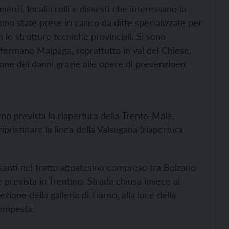
enti, locali crolli e dissesti che interessano la
i sono state prese in carico da ditte specializzate per
n le strutture tecniche provinciali. Si sono
 affermano Malpaga, soprattutto in val del Chiese,
ione dei danni grazie alle opere di prevenzioen
rno prevista la riapertura della Trento-Malè,
pristinare la linea della Valsugana (riapertura
santi nel tratto altoatesino compreso tra Bolzano
revista in Trentino. Strada chiusa invece ai
zione della galleria di Tiarno, alla luce della
Tempesta.