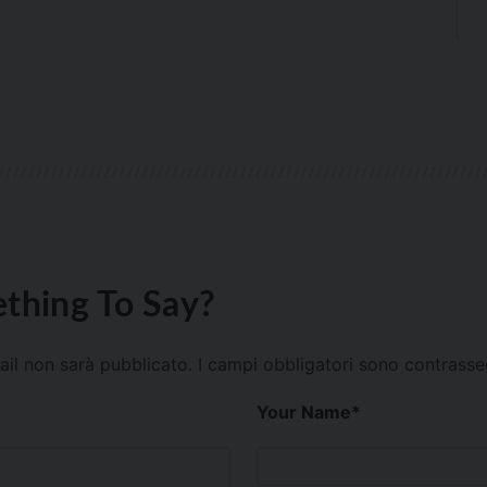
thing To Say?
mail non sarà pubblicato.
I campi obbligatori sono contrass
Your Name
*