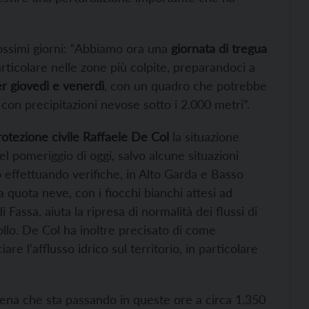
rossimi giorni: “Abbiamo ora una
giornata di tregua
articolare nelle zone più colpite, preparandoci a
r giovedì e venerdì
, con un quadro che potrebbe
 con precipitazioni nevose sotto i 2.000 metri”.
rotezione civile Raffaele De Col
la situazione
nel pomeriggio di oggi, salvo alcune situazioni
no effettuando verifiche, in Alto Garda e Basso
la quota neve, con i fiocchi bianchi attesi ad
 Fassa, aiuta la ripresa di normalità dei flussi di
llo. De Col ha inoltre precisato di come
iare l’afflusso idrico sul territorio, in particolare
piena che sta passando in queste ore a circa 1.350