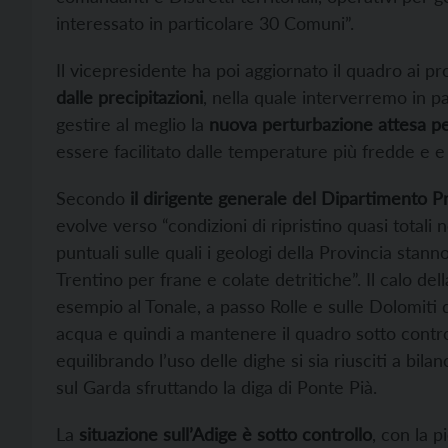
interessato in particolare 30 Comuni”.
Il vicepresidente ha poi aggiornato il quadro ai p
dalle precipitazioni
, nella quale interverremo in p
gestire al meglio la
nuova perturbazione attesa pe
essere facilitato dalle temperature più fredde e e
Secondo
il dirigente generale del Dipartimento P
evolve verso “condizioni di ripristino quasi totali 
puntuali sulle quali i geologi della Provincia stan
Trentino per frane e colate detritiche”. Il calo del
esempio al Tonale, a passo Rolle e sulle Dolomiti di
acqua e quindi a mantenere il quadro sotto contro
equilibrando l’uso delle dighe si sia riusciti a bilanc
sul Garda sfruttando la diga di Ponte Pià.
La
situazione sull’Adige è sotto controllo
, con la 