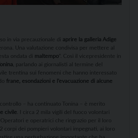
so in via precauzionale di
aprire la galleria Adige
 Verona. Una valutazione condivisa per mettere al
esta ondata di
maltempo
”. Così il vicepresidente in
onina
, parlando ai giornalisti al termine del
ivile trentina sui fenomeni che hanno interessato
ndo
frane, esondazioni e l’evacuazione di alcune
controllo – ha continuato Tonina – è merito
 civile
. I circa 2 mila vigili del fuoco volontari
Operatori e operatrici che ringrazio per il loro
 corpi dei pompieri volontari impegnati, ai loro
 gestire una perturbazione importante che ha