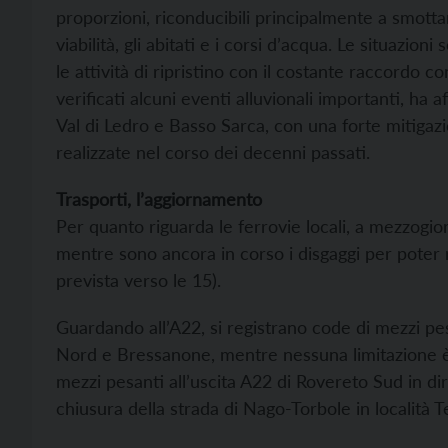
proporzioni, riconducibili principalmente a smottam
viabilità, gli abitati e i corsi d’acqua. Le situazion
le attività di ripristino con il costante raccordo co
verificati alcuni eventi alluvionali importanti, ha
Val di Ledro e Basso Sarca, con una forte mitigaz
realizzate nel corso dei decenni passati.
Trasporti, l’aggiornamento
Per quanto riguarda le ferrovie locali, a mezzogio
mentre sono ancora in corso i disgaggi per poter ri
prevista verso le 15).
Guardando all’A22, si registrano code di mezzi pe
Nord e Bressanone, mentre nessuna limitazione è p
mezzi pesanti all’uscita A22 di Rovereto Sud in dire
chiusura della strada di Nago-Torbole in località 