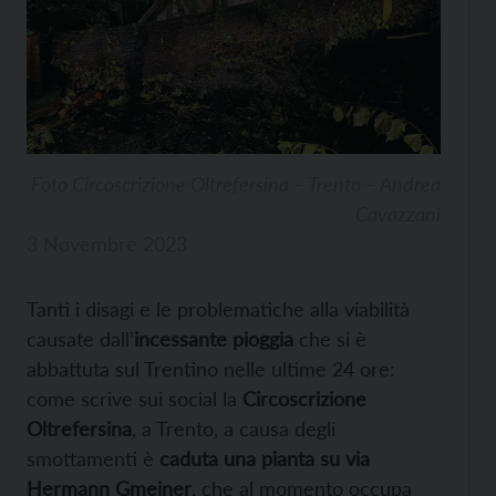
Foto Circoscrizione Oltrefersina – Trento – Andrea
Cavazzani
3 Novembre 2023
Tanti i disagi e le problematiche alla viabilità
causate dall’
incessante pioggia
che si è
abbattuta sul Trentino nelle ultime 24 ore:
come scrive sui social la
Circoscrizione
Oltrefersina
, a Trento, a causa degli
smottamenti è
caduta una pianta su via
Hermann Gmeiner
, che al momento occupa