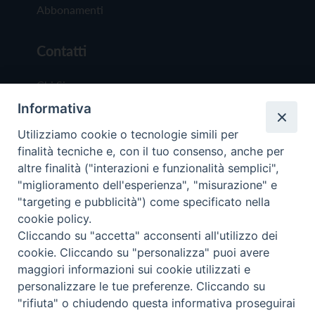
Abbonamenti
Contatti
Chi Siamo
Informativa
Redazione
Scrivici
Utilizziamo cookie o tecnologie simili per
finalità tecniche e, con il tuo consenso, anche per
altre finalità ("interazioni e funzionalità semplici",
"miglioramento dell'esperienza", "misurazione" e
"targeting e pubblicità") come specificato nella
cookie policy.
Copyright © 2019 - Tutti i diritti riservati - Vit
Cliccando su "accetta" acconsenti all'utilizzo dei
Trentina Editrice
cookie. Cliccando su "personalizza" puoi avere
maggiori informazioni sui cookie utilizzati e
Privacy Policy
personalizzare le tue preferenze. Cliccando su
Torna all'inizi
"rifiuta" o chiudendo questa informativa proseguirai