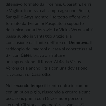
difensivo formato da Frosinini, Obaretin, Ferri
e Vaglica. In mezzo al campo agiscono: Suciu,
Sangalli e Attys mentre il terzetto offensivo è
formato da Terrani e Pasquato a supporto
dell’unica punta Petrovic. La Virtus Verona al 7’
passa subito in vantaggio grazie alla
conclusione dal limite dell’area di
Demirovic
. Il
raddoppio dei padroni di casa si concretizza al
37’ con
Ceter
, bravo a sfruttare
un’imprecisione di Russo. Al 43’ la Virtus
Verona cala anche il tris con una deviazione
ravvicinata di
Casarotto
.
Nel
secondo tempo
il Trento entra in campo
con un buon piglio, riuscendo a creare alcune
occasioni, prima con Di Cosmo e poi con
Terrani. Gli sforzi sono però resi vani al 72’