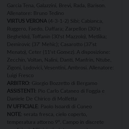
Garcia Tena, Galazzini, Brevi, Rada, Barison.
Allenatore: Bruno Tedino
VIRTUS VERONA
(4-3-1-2) Sibi; Cabianca,
Ruggero, Faedo, Daffara; Zarpellon (30’st
Begheldo), Toffanin (30’st Mazzolo), Metlika;
Demirovic (37’ Mehic); Casarotto (37’st
Menato), Ceter (11’st Gomez). A disposizione:
Zecchin, Voltan, Nalini, Danti, Manfrin, Ntube,
Zigoni, Lodovici, Vesentini, Ambrosi. Allenatore:
Luigi Fresco
ARBITRO
: Giorgio Bozzetto di Bergamo
ASSISTENTI
: Pio Carlo Cataneo di Foggia e
Daniele De Chirico di Molfetta
IV UFFICIALE
: Paolo Isoardi di Cuneo
NOTE
: serata fresca, cielo coperto,
temperatura attorno 9°. Campo in discrete