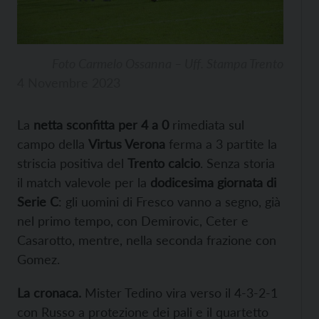
Foto Carmelo Ossanna – Uff. Stampa Trento
4 Novembre 2023
La
netta sconfitta per 4 a 0
rimediata sul
campo della
Virtus Verona
ferma a 3 partite la
striscia positiva del
Trento calcio
. Senza storia
il match valevole per la
dodicesima giornata di
Serie C
: gli uomini di Fresco vanno a segno, già
nel primo tempo, con Demirovic, Ceter e
Casarotto, mentre, nella seconda frazione con
Gomez.
La cronaca.
Mister Tedino vira verso il 4-3-2-1
con Russo a protezione dei pali e il quartetto