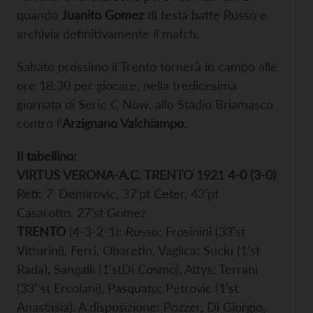
quando
Juanito Gomez
di testa batte Russo e
archivia definitivamente il match.
Sabato prossimo il Trento tornerà in campo alle
ore 18:30 per giocare, nella tredicesima
giornata di Serie C Now, allo Stadio Briamasco
contro l’
Arzignano Valchiampo
.
Il tabellino:
VIRTUS VERONA-A.C. TRENTO 1921 4-0 (3-0)
Reti: 7’ Demirovic, 37’pt Ceter, 43’pt
Casarotto, 27’st Gomez
TRENTO
(4-3-2-1): Russo; Frosinini (33’st
Vitturini), Ferri, Obaretin, Vaglica; Suciu (1’st
Rada), Sangalli (1’stDi Cosmo), Attys; Terrani
(33’ st Ercolani), Pasquato; Petrovic (1’st
Anastasia). A disposizione: Pozzer, Di Giorgio,