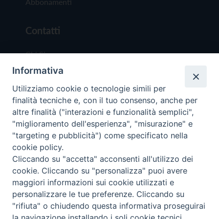
Abbonamenti
Contatti
Chi Siamo
Informativa
Redazione
Scrivici
Utilizziamo cookie o tecnologie simili per
finalità tecniche e, con il tuo consenso, anche per
altre finalità ("interazioni e funzionalità semplici",
"miglioramento dell'esperienza", "misurazione" e
"targeting e pubblicità") come specificato nella
cookie policy.
Copyright © 2019 - Tutti i diritti riservati - Vit
Cliccando su "accetta" acconsenti all'utilizzo dei
Trentina Editrice
cookie. Cliccando su "personalizza" puoi avere
maggiori informazioni sui cookie utilizzati e
Privacy Policy
personalizzare le tue preferenze. Cliccando su
Torna all'inizi
"rifiuta" o chiudendo questa informativa proseguirai
la navigazione installando i soli cookie tecnici.