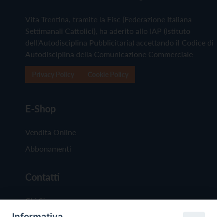
Vita Trentina, tramite la Fisc (Federazione Italiana
Settimanali Cattolici), ha aderito allo IAP (Istituto
dell'Autodisciplina Pubblicitaria) accettando il Codice di
Autodisciplina della Comunicazione Commerciale
Privacy Policy
Cookie Policy
E-Shop
Vendita Online
Abbonamenti
Contatti
Chi Siamo
Informativa
Redazione