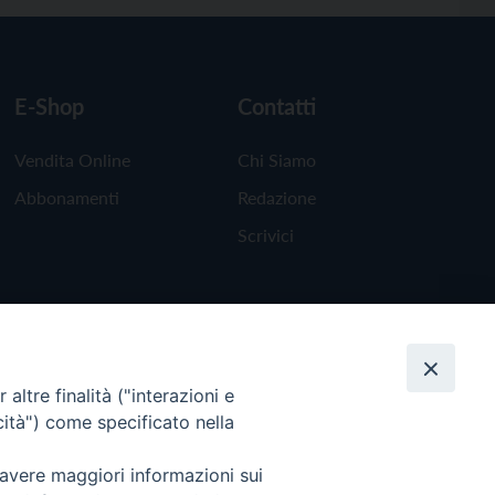
E-Shop
Contatti
Vendita Online
Chi Siamo
Abbonamenti
Redazione
Scrivici
altre finalità ("interazioni e
cità") come specificato nella
 avere maggiori informazioni sui