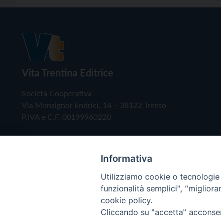
Vita Trentina Editrice
Società Cooperativa
Via Monsignor Endrici, 14 – 38122 Trento
P.IVA e C.F. 00199960220
Informativa
Utilizziamo cookie o tecnologie s
funzionalità semplici", "miglior
cookie policy.
Cliccando su "accetta" acconsent