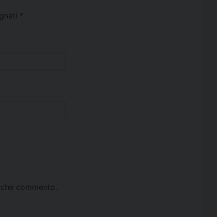
egnati
*
ta che commento.