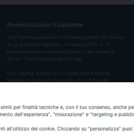
Amministrazione trasparente
Vita Trentina percepisce i contributi pubblici all'editoria
di cui al decreto legislativo 15 maggio 2017, n. 70.
Indicazione resa ai sensi della lettera f) del comma 2
dell'art. 5 del medesimo decreto Lgs.
Vita Trentina, tramite la Fisc (Federazione Italiana
Settimanali Cattolici), ha aderito allo IAP (Istituto
dell'Autodisciplina Pubblicitaria) accettando il Codice di
Autodisciplina della Comunicazione Commerciale
imili per finalità tecniche e, con il tuo consenso, anche per 
Privacy Policy
Cookie Policy
amento dell'esperienza", "misurazione" e "targeting e pubbli
i all'utilizzo dei cookie. Cliccando su "personalizza" puoi