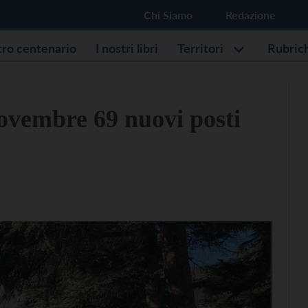
Chi Siamo
Redazione
stro centenario
I nostri libri
Territori
Rubric
ovembre 69 nuovi posti