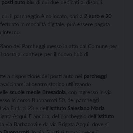
posti auto blu
, di cui due dedicati ai disabili.
 cui il parcheggio è collocato, pari a
2 euro e 20
ettuato in modalità digitale, può essere pagata
 interno.
el Piano dei Parcheggi messo in atto dal Comune per
 il posto al cantiere per il nuovo hub di
tte a disposizione dei posti auto nei
parcheggi
 avvicinarsi al centro storico utilizzando
elle
scuole medie Bresadola
, con ingresso in via
esso in corso Buonarroti 50, dei parcheggi
 via Endrici 23 e dell’
Istituto Salesiano Maria
gata Acqui. E ancora, del parcheggio dell’
istituto
da via Barbacovi e da via Brigata Acqui, dove si
co Buonarroti
. In via Giusti si trova invece il