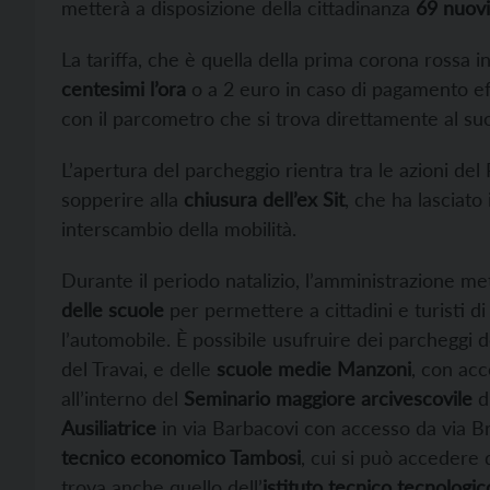
metterà a disposizione della cittadinanza
69 nuovi 
La tariffa, che è quella della prima corona rossa in
centesimi l’ora
o a 2 euro in caso di pagamento eff
con il parcometro che si trova direttamente al suo
L’apertura del parcheggio rientra tra le azioni d
sopperire alla
chiusura dell’ex Sit
, che ha lasciato
interscambio della mobilità.
Durante il periodo natalizio, l’amministrazione me
delle scuole
per permettere a cittadini e turisti di
l’automobile. È possibile usufruire dei parcheggi d
del Travai, e delle
scuole medie Manzoni
, con acc
all’interno del
Seminario maggiore arcivescovile
di
Ausiliatrice
in via Barbacovi con accesso da via Bri
tecnico economico Tambosi
, cui si può accedere 
trova anche quello dell’
istituto tecnico tecnologi