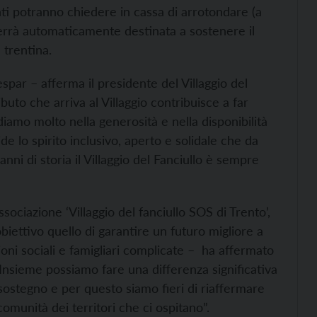
nti potranno chiedere in cassa di arrotondare (a
verrà automaticamente destinata a sostenere il
 trentina.
par – afferma il presidente del Villaggio del
buto che arriva al Villaggio contribuisce a far
iamo molto nella generosità e nella disponibilità
e lo spirito inclusivo, aperto e solidale che da
anni di storia il Villaggio del Fanciullo è sempre
ssociazione ‘Villaggio del fanciullo SOS di Trento’,
iettivo quello di garantire un futuro migliore a
oni sociali e famigliari complicate – ha affermato
Insieme possiamo fare una differenza significativa
sostegno e per questo siamo fieri di riaffermare
munità dei territori che ci ospitano”.