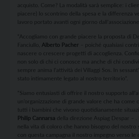
acquisto. Come? La modalità sarà semplice: i clie
piacere) lo scontrino della spesa e la differenza 
lavoro portato avanti ogni giorno dall’associazione
“Accogliamo con grande piacere la proposta di Des
Fanciullo,
Alberto Pacher
– poiché qualsiasi contri
nascere o crescere progetti di accoglienza. Confid
non solo di chi ci conosce ma anche di chi condivid
sempre anima l’attività dei Villaggi Sos. In sessant’
stato intimamente legato al nostro territorio”.
“Siamo entusiasti di offrire il nostro supporto all’a
un’organizzazione di grande valore che ha come ob
tutti i bambini che vivono quotidianamente situazi
Philip Cannarsa
della direzione Aspiag Despar – . 
nella vita di coloro che hanno bisogno del nostro 
con questa campagna il nostro impegno verso le co