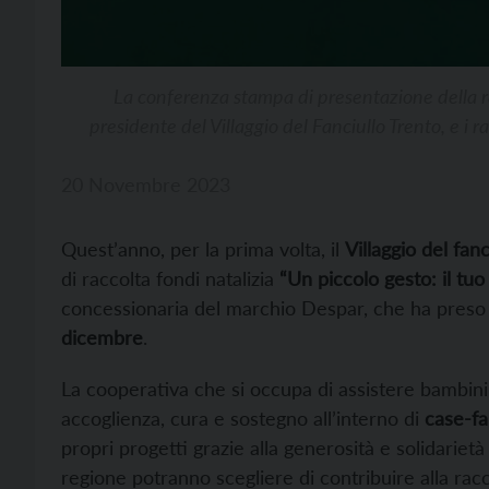
La conferenza stampa di presentazione della ra
presidente del Villaggio del Fanciullo Trento, e i
20 Novembre 2023
Quest’anno, per la prima volta, il
Villaggio del fan
di raccolta fondi natalizia
“Un piccolo gesto: il tu
concessionaria del marchio Despar, che ha preso 
dicembre
.
La cooperativa che si occupa di assistere bambini e 
accoglienza, cura e sostegno all’interno di
case-fa
propri progetti grazie alla generosità e solidarietà 
regione potranno scegliere di contribuire alla rac