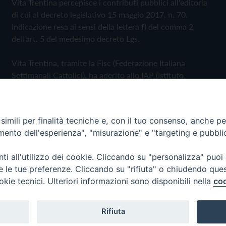
Vita Trentina percepisce i contributi pubblici all'editoria
di cui al decreto legislativo 15 maggio 2017, n. 70.
Indicazione resa ai sensi della lettera f) del comma 2
dell'art. 5 del medesimo decreto Lgs.
Vita Trentina, tramite la Fisc (Federazione Italiana
Settimanali Cattolici), ha aderito allo IAP (Istituto
dell'Autodisciplina Pubblicitaria) accettando il Codice di
Autodisciplina della Comunicazione Commerciale
imili per finalità tecniche e, con il tuo consenso, anche per 
Privacy Policy
Cookie Policy
amento dell'esperienza", "misurazione" e "targeting e pubbli
i all'utilizzo dei cookie. Cliccando su "personalizza" puoi
 Trentina Editrice
re le tue preferenze. Cliccando su "rifiuta" o chiudendo que
okie tecnici. Ulteriori informazioni sono disponibili nella
coo
Rifiuta