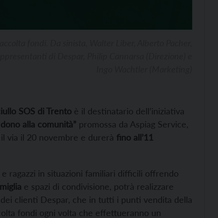
ccolta fondi. Da sinista, Walter Liber, Alberto Pacher,
 rappresentanti di Despar, Philip Cannarsa (Direzione) e
Ingo Wachtler (Marketing)
ciullo SOS di Trento
è il destinatario dell’iniziativa
o dono alla comunità”
promossa da Aspiag Service,
il via il 20 novembre e durerà
fino all’11
ragazzi in situazioni familiari difficili offrendo
miglia
e spazi di condivisione, potrà realizzare
dei clienti Despar, che in tutti i punti vendita della
colta fondi ogni volta che effettueranno un