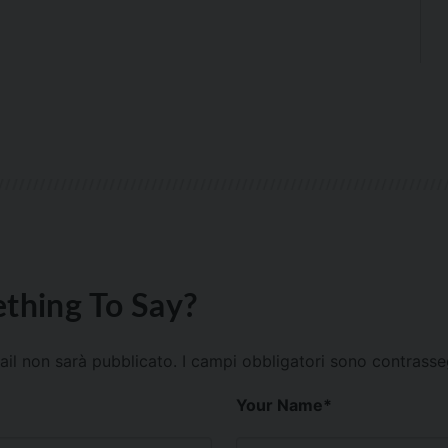
thing To Say?
mail non sarà pubblicato.
I campi obbligatori sono contrass
Your Name
*