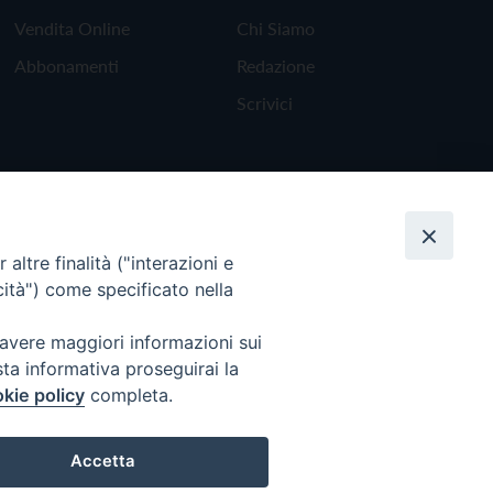
Vendita Online
Chi Siamo
Abbonamenti
Redazione
Scrivici
altre finalità ("interazioni e
cità") come specificato nella
 avere maggiori informazioni sui
sta informativa proseguirai la
kie policy
completa.
Torna all'inizio
Accetta