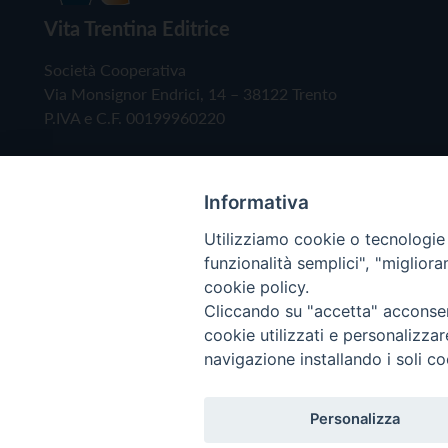
Vita Trentina Editrice
Società Cooperativa
Via Monsignor Endrici, 14 – 38122 Trento
P.IVA e C.F. 00199960220
Informativa
Utilizziamo cookie o tecnologie s
funzionalità semplici", "miglior
cookie policy.
Cliccando su "accetta" acconsent
Copyright © 2019 - Tutti i diritti riservati - Vita
cookie utilizzati e personalizza
navigazione installando i soli co
Privacy Policy
Personalizza