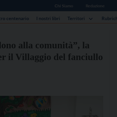
Chi Siamo
Redazione
stro centenario
I nostri libri
Territori
Rubric
dono alla comunità”, la
r il Villaggio del fanciullo